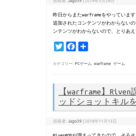
投稿者:
Jago39
|
2019年5月28日
昨日からまたwarframeをやって
追加されたコンテンツがわからないので
ンテンツがわからないので、とりあえ
T
Fa
共
w
c
有
it
e
カテゴリー:
PCゲーム
warframe
ゲーム
te
b
r
o
【warframe】R
o
ッドショットキルを
k
投稿者:
Jago39
|
2018年11月13日
RivenMODが溜まってきたので、