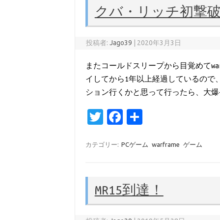
r
o
クバ・リッチ初撃
o
k
投稿者:
Jago39
|
2020年3月3日
またコールドスリープから目覚めてwar
イしてから1年以上経過しているので
ション行くかと思って行ったら、大爆
T
Fa
共
w
c
有
it
e
カテゴリー:
PCゲーム
warframe
ゲーム
te
b
r
o
MR15到達！
o
k