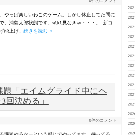
0件のコメント
20
います。やっぱ楽しいわこのゲーム。しかし休止してた間に
20
、浦島太郎状態です。wiki見なきゃ・・・。 新コ
20
ずMR上げ…
続きを読む »
20
20
20
20
20
20
iven課題「エイムグライド中にヘ
20
3回決める」
20
20
0件のコメント
20
20
そろそろ課題やるかーという感じでやってます。持ってる