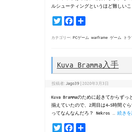
ルシューティングというほど難しいこ
T
Fa
共
w
c
有
it
e
カテゴリー:
PCゲーム
warframe
ゲーム
トラ
te
b
r
o
Kuva Bramma入手
o
k
投稿者:
Jago39
|
2020年3月3日
Kuva Brammaのために起きてから
揃えていたので、2周目は4~5時間ぐら
ってなんなんだろ？ Nekros …
続きを
T
Fa
共