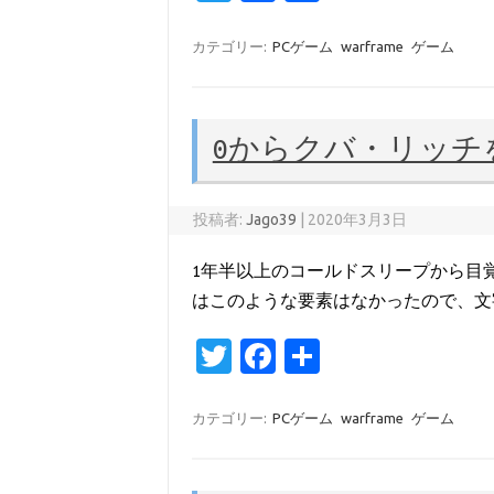
w
c
有
it
e
カテゴリー:
PCゲーム
warframe
ゲーム
te
b
r
o
0からクバ・リッチ
o
k
投稿者:
Jago39
|
2020年3月3日
1年半以上のコールドスリープから目
はこのような要素はなかったので、文
T
Fa
共
w
c
有
it
e
カテゴリー:
PCゲーム
warframe
ゲーム
te
b