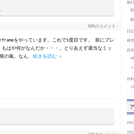
旅
破
0件のコメント
日
frameをやっています。これで3度目です。 前にプレ
研
、もはや何がなんだか・・・。とりあえず適当なミッ
自作
発の嵐。なん…
続きを読む »
u
自
20
20