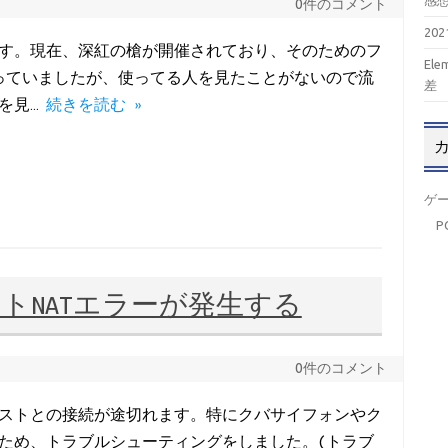
感
0件のコメント
20
ています。現在、深紅の槍が開催されており、そのためのフ
El
を使っていましたが、使ってる人を見たことがないので流
差
iを見…
続きを読む »
ゲ
P
リクトNATエラーが発生する
0件のコメント
けにホストとの接続が途切れます。特にクバサイフォンやク
ため、トラブルシューティングをしました。(トラブ