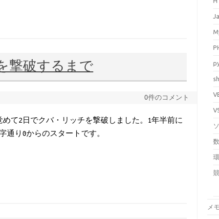
H
J
M
P
を撃破するまで
p
sh
V
0件のコメント
V
覚めて2日でクバ・リッチを撃破しました。1年半前に
字通り0からのスタートです。
メ