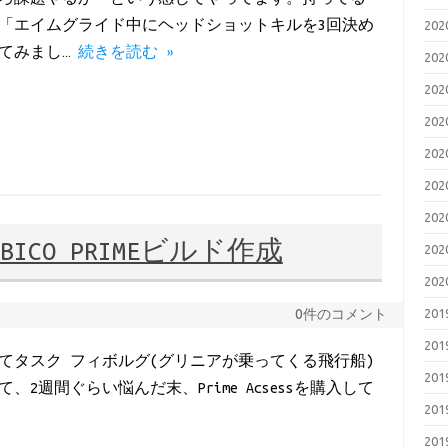
が、「エイムグライド中にヘッドショットキルを3回決め
20
てみまし…
続きを読む »
20
20
20
20
20
20
UBICO PRIMEビルド作成
20
20
0件のコメント
20
20
を構えてタスク フィボルグ(グリニアが乗ってくる飛行船)
20
2週間ぐらい悩んだ末、Prime Acsessを購入して
20
20