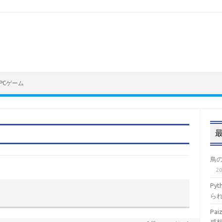
PCゲーム
鳥
2
Py
ら
Pa