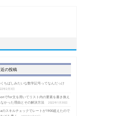
最近の投稿
のくちばしみたいな数学記号ってなんだっけ
022年2月3日
thonでfor文を用いてリスト内の要素を書き換え
れなかった理由とその解決方法
2022年1月30日
izaのスキルチェックでレートが1900超えたので