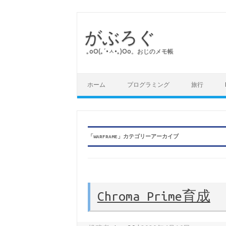
がぶろぐ
｡оО(｡´•ㅅ•｡)Оо。おじのメモ帳
コンテンツへスキップ
ホーム
プログラミング
旅行
「
WARFRAME
」カテゴリーアーカイブ
Chroma Prime育成