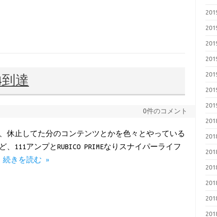
20
20
20
20
20
4到達
20
20
0件のコメント
20
まして、休止してた分のコンテンツとかを色々とやっている
20
11アンプとRUBICO PRIMEなりスナイパーライフ
20
…
続きを読む »
20
20
20
20