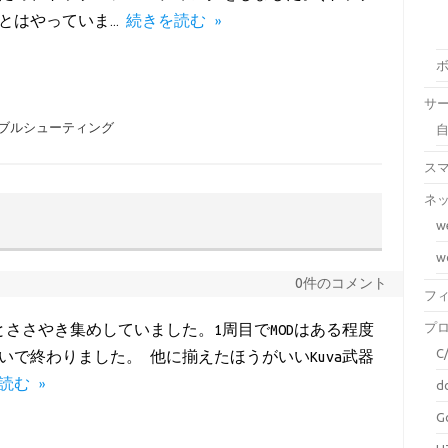
とはやっていま…
続きを読む »
サ
ブルシューティング
ス
ネ
w
w
0件のコメント
フ
プ
ずっとささやき集めしていました。1周目でMODはある程度
C
いで終わりました。 他に揃えたほうがいいKuva武器
読む »
d
G