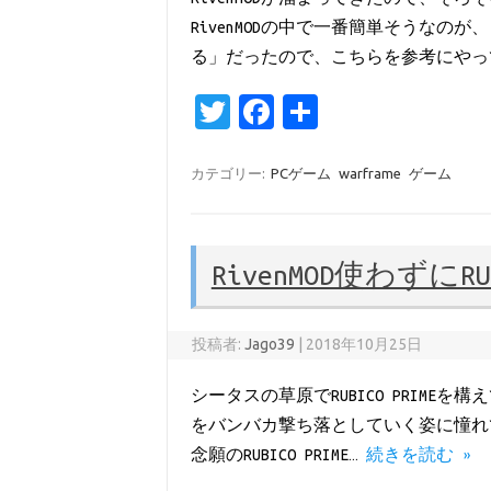
RivenMODの中で一番簡単そうなの
る」だったので、こちらを参考にやっ
T
Fa
共
w
c
有
it
e
カテゴリー:
PCゲーム
warframe
ゲーム
te
b
r
o
RivenMOD使わずにR
o
k
投稿者:
Jago39
|
2018年10月25日
シータスの草原でRUBICO PRIME
をバンバカ撃ち落としていく姿に憧れて、
念願のRUBICO PRIME…
続きを読む »