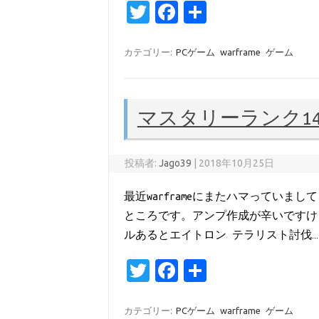
T
Fa
共
w
c
有
it
e
カテゴリー:
PCゲーム
warframe
ゲーム
te
b
r
o
マスタリーランク1
o
k
投稿者:
Jago39
|
2018年10月25日
最近warframeにまたハマってい
ところです。アンプ作成が辛いですけど、1
ルあるとエイトロン テラリスト討伐
T
Fa
共
w
c
有
it
e
カテゴリー:
PCゲーム
warframe
ゲーム