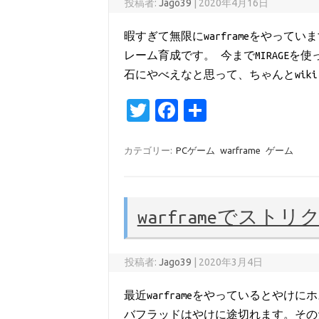
投稿者:
Jago39
|
2020年4月16日
暇すぎて無限にwarframeをやっ
レーム育成です。 今までMIRAGE
石にやべえなと思って、ちゃんとwik
T
Fa
共
w
c
有
it
e
カテゴリー:
PCゲーム
warframe
ゲーム
te
b
r
o
warframeでスト
o
k
投稿者:
Jago39
|
2020年3月4日
最近warframeをやっているとや
バフラッドはやけに途切れます。その