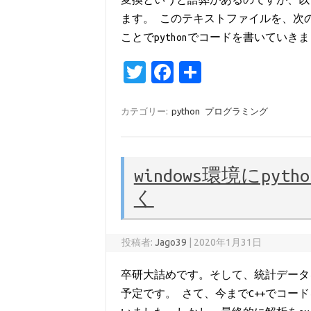
ます。 このテキストファイルを、次の
ことでpythonでコードを書いていき
T
Fa
共
w
c
有
it
e
カテゴリー:
python
プログラミング
te
b
r
o
windows環境にpy
o
く
k
投稿者:
Jago39
|
2020年1月31日
卒研大詰めです。そして、統計データを
予定です。 さて、今までC++でコー