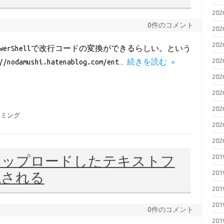
20
0件のコメント
20
20
erShellで改行コードの変換ができるらしい。という
20
nodamushi.hatenablog.com/ent…
続きを読む »
20
20
20
ラミング
20
20
20
にアップロードしたテキストフ
20
視される
20
20
0件のコメント
20