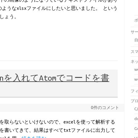
ようなxlsxファイルにしたいと思いました。 という
ましょう。
サ
ス
ネ
w
thonを入れてAtomでコードを書
w
フ
プ
0件のコメント
C
d
取らないといけないので、excelを使って解析する
G
ドを書いてきて、結果はすべてtxtファイルに出力して