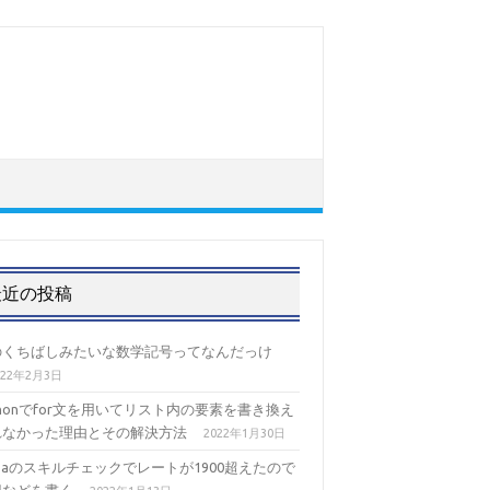
最近の投稿
のくちばしみたいな数学記号ってなんだっけ
022年2月3日
thonでfor文を用いてリスト内の要素を書き換え
れなかった理由とその解決方法
2022年1月30日
izaのスキルチェックでレートが1900超えたので