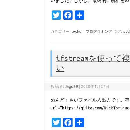
いました。しかし、最終的に解析をexc
T
Fa
共
w
c
有
it
e
カテゴリー:
python
プログラミング
タグ:
pyt
te
b
r
o
ifstreamを使
o
い
k
投稿者:
Jago39
|
2020年1月27日
めんどくさいファイル入出力です。毎回忘
url=”https://qiita.com/NickTomina
T
Fa
共