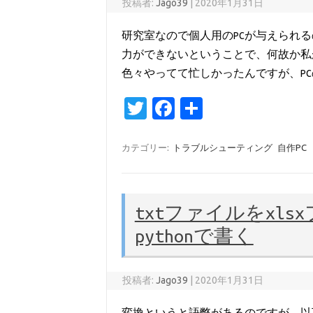
投稿者:
Jago39
|
2020年1月31日
研究室なので個人用のPCが与えられる
力ができないということで、何故か私
色々やってて忙しかったんですが、P
T
Fa
共
w
c
有
it
e
カテゴリー:
トラブルシューティング
自作PC
te
b
r
o
txtファイルをxl
o
pythonで書く
k
投稿者:
Jago39
|
2020年1月31日
変換というと語弊があるのですが、以