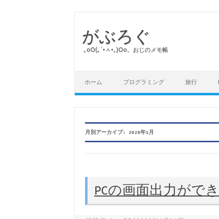
がぶろぐ
｡оО(｡´•ㅅ•｡)Оо。おじのメモ帳
コンテンツへスキップ
ホーム
プログラミング
旅行
月別アーカイブ:
2020年1月
PCの画面出力がで