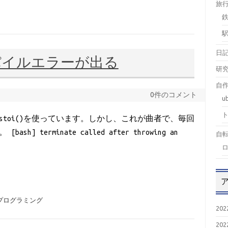
旅
日
ンパイルエラーが出る
研
自作
0件のコメント
u
toi()を使っています。しかし、これが曲者で、毎回
terminate called after throwing an
自
プログラミング
20
20