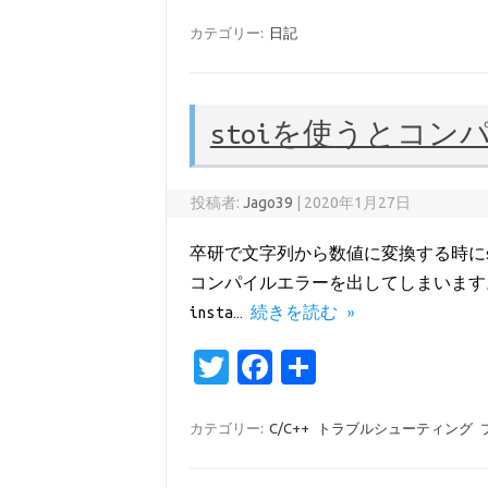
w
c
有
it
e
カテゴリー:
日記
te
b
r
o
stoiを使うとコ
o
k
投稿者:
Jago39
|
2020年1月27日
卒研で文字列から数値に変換する時にs
コンパイルエラーを出してしまいます。 [bash] 
insta…
続きを読む »
T
Fa
共
w
c
有
it
e
カテゴリー:
C/C++
トラブルシューティング
te
b