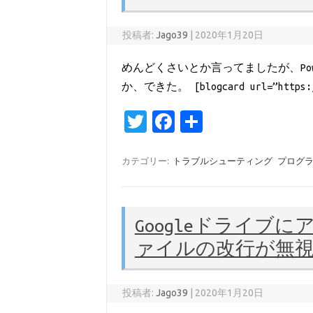
k
投稿者:
Jago39
|
2020年1月20日
めんどくさいとか言ってましたが、Pow
か、できた。 [blogcard url=”https://
T
Fa
共
w
c
有
it
e
カテゴリー:
トラブルシューティング
プログ
te
b
r
o
Googleドライブ
o
ァイルの改行が無
k
投稿者:
Jago39
|
2020年1月20日