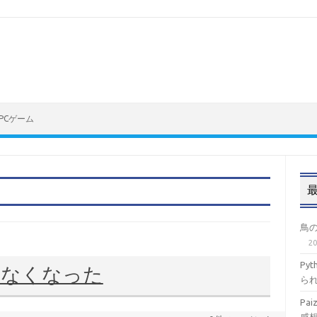
PCゲーム
鳥
2
Py
きなくなった
ら
Pa