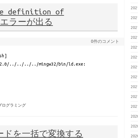
20
 definition of
20
というエラーが出る
20
20
0件のコメント
20
h]
20
2.0/../../../../mingw32/bin/ld.exe:
20
20
20
20
プログラミング
20
20
20
行コードを一括で変換する
20