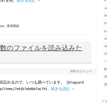
H
elを用…
続きを読む »
J
M
P
hon
,
環境構築
p
sh
V
って複数のファイルを読み込みた
V
0件のコメント
れるので、いつも調べています。 [blogcard
ga/items/7e01b7eb0b67ac791…
続きを読む »
メ