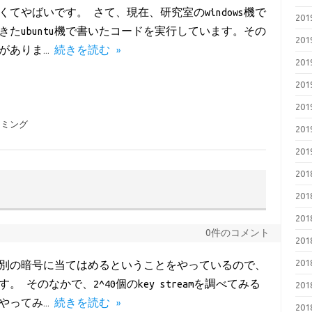
てやばいです。 さて、現在、研究室のwindows機で
20
たubuntu機で書いたコードを実行しています。その
20
がありま…
続きを読む »
20
20
20
ラミング
20
20
20
20
20
0件のコメント
20
20
別の暗号に当てはめるということをやっているので、
そのなかで、2^40個のkey streamを調べてみる
20
やってみ…
続きを読む »
20