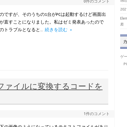
感
0件のコメント
20
のですが、そのうちの1台がPCは起動するけど画面出
El
が直すことになりました。私はゼミ発表あったので
差
Cのトラブルとなると…
続きを読む »
ゲ
P
sxファイルに変換するコードを
1件のコメント
下の画像のようになっているテキストファイルがあり