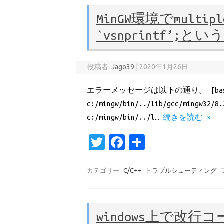
r
o
MinGW環境でmultiple
o
`vsnprintf’;
k
投稿者:
Jago39
|
2020年1月26日
エラーメッセージは以下の通り。 [bas
c:/mingw/bin/../lib/gcc/mingw32/8.
c:/mingw/bin/../l…
続きを読む »
T
Fa
共
w
c
有
it
e
カテゴリー:
C/C++
トラブルシューティング
te
b
r
o
windows上で改
o