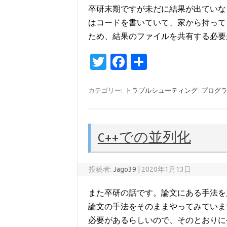
卒研末期ですが未だに結果が出ていなく
はコードを書いていて、家から持ってき
ため、結果のファイルを共有する必要
T
Fa
共
w
c
有
it
e
カテゴリー:
トラブルシューティング
プログ
te
b
r
o
C++での並列化
o
k
投稿者:
Jago39
|
2020年1月13日
また卒研の話です。論文にある手法を
論文の手法をそのままやってみています。 
必要があるらしいので、そのとおりに