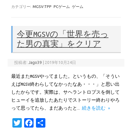
it
e
カテゴリー:
MGSV:TPP
PCゲーム
ゲーム
te
b
r
o
今更MGSVの「世界を売っ
o
た男の真実」をクリア
k
投稿者:
Jago39
|
2019年10月24日
最近またMGSVやってました。というもの、「そうい
えばMGSV終わらしてなかったなあ・・・」と思い出
したからです。実際は、サヘラントロプスを倒して
ヒューイを追放したあたりでストーリー終わりやろ
って思ってたら、まだあったと…
続きを読む »
T
Fa
共