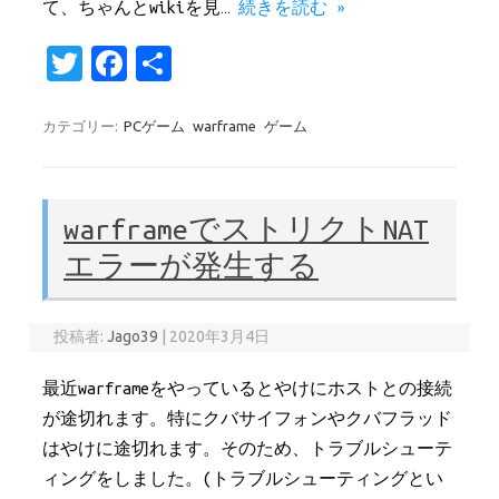
て、ちゃんとwikiを見…
続きを読む »
T
Fa
共
w
c
有
it
e
カテゴリー:
PCゲーム
warframe
ゲーム
te
b
r
o
warframeでストリクトNAT
o
エラーが発生する
k
投稿者:
Jago39
|
2020年3月4日
最近warframeをやっているとやけにホストとの接続
が途切れます。特にクバサイフォンやクバフラッド
はやけに途切れます。そのため、トラブルシューテ
ィングをしました。(トラブルシューティングとい