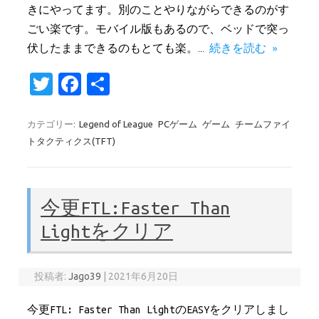
きにやってます。別のことやりながらできるのがす
ごい楽です。モバイル版もあるので、ベッドで突っ
伏したままできるのもとても楽。…
続きを読む »
T
Fa
共
w
c
有
it
e
カテゴリー:
Legend of League
PCゲーム
ゲーム
チームファイ
トタクティクス(TFT)
te
b
r
o
o
今更FTL:Faster Than
k
Lightをクリア
投稿者:
Jago39
|
2021年6月20日
今更FTL: Faster Than LightのEASYをクリアしまし