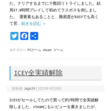
た。クリアするまでに十数回リトライしました。結
局37.8時間プレイして初めてラスボスを倒しまし
た。 運要素もあることと、難易度がEASYでも高く
て苦…
続きを読む »
T
Fa
共
w
c
有
it
e
カテゴリー:
PCゲーム
steam
ゲーム
te
b
r
o
ICEY全実績解除
o
k
投稿者:
Jago39
|
2020年4月28日
ICEYがセールしてたので買って約7時間で全実績解
除しました。steamにもレビューを書きましたが、