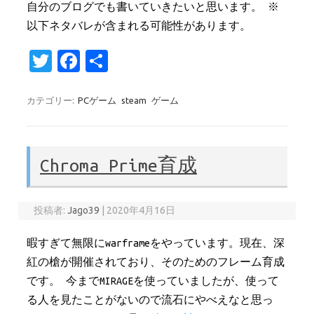
自分のブログでも書いていきたいと思います。 ※
以下ネタバレが含まれる可能性があります。
T
Fa
共
w
c
有
it
e
カテゴリー:
PCゲーム
steam
ゲーム
te
b
r
o
Chroma Prime育成
o
k
投稿者:
Jago39
|
2020年4月16日
暇すぎて無限にwarframeをやっています。現在、深
紅の槍が開催されており、そのためのフレーム育成
です。 今までMIRAGEを使っていましたが、使って
る人を見たことがないので流石にやべえなと思っ