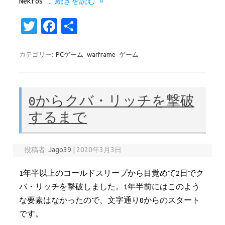
Nekros …
続きを読む »
T
Fa
共
w
c
有
it
e
カテゴリー:
PCゲーム
warframe
ゲーム
te
b
r
o
0からクバ・リッチを撃破
o
するまで
k
投稿者:
Jago39
|
2020年3月3日
1年半以上のコールドスリープから目覚めて2日でク
バ・リッチを撃破しました。1年半前にはこのよう
な要素はなかったので、文字通り0からのスタート
です。