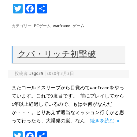
T
Fa
共
w
c
有
it
e
カテゴリー:
PCゲーム
warframe
ゲーム
te
b
r
o
クバ・リッチ初撃破
o
k
投稿者:
Jago39
|
2020年3月3日
またコールドスリープから目覚めてwarframeをやっ
ています。これで3度目です。 前にプレイしてから
1年以上経過しているので、もはや何がなんだ
か・・・。とりあえず適当なミッション行くかと思
って行ったら、大爆発の嵐。なん…
続きを読む »
T
Fa
共