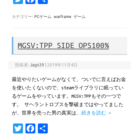
w
c
有
it
e
カテゴリー:
PCゲーム
warframe
ゲーム
te
b
r
o
MGSV:TPP SIDE OPS100%
o
k
投稿者:
Jago39
|
2019年11月4日
最近やりたいゲームがなくて、ついでに言えばお金
を使いたくないので、steamライブラリに眠ってい
るゲームをやっています。MGSV:TPPもその一つで
す。 サヘラントロプスを撃破まではやってました
が、世界を売った男の真実は…
続きを読む »
T
Fa
共
w
c
有