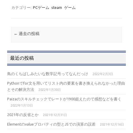
w
c
有
it
e
カテゴリー:
PCゲーム
steam
ゲーム
te
b
r
o
投稿ナビゲーション
←
過去の投稿
o
k
最近の投稿
鳥のくちばしみたいな数学記号ってなんだっけ
2022年2月3日
Pythonでfor文を用いてリスト内の要素を書き換えられなかった理由
とその解決方法
2022年1月30日
Paizaのスキルチェックでレートが1900超えたので感想などを書く
2022年1月13日
2021年の反省とか
2021年12月31日
Elementのvalueプロパティの型とJSでの演算の誤差
2021年12月16日