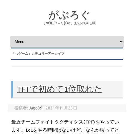
がぶろぐ
｡оО(｡´•ㅅ•｡)Оо。おじのメモ帳
コンテンツへスキップ
「
PCゲーム
」カテゴリーアーカイブ
TFTで初めて1位取れた
投稿者:
Jago39
|
2021年11月23日
最近チームファイトタクティクス(TFT)をやってい
ます。LoLをやる時間はないけど、なんか暇ってと