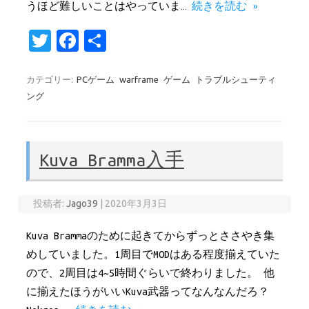
うほど難しいことはやっていま…
続きを読む »
T
Fa
共
w
c
有
it
e
カテゴリー:
PCゲーム
warframe
ゲーム
トラブルシューティ
ング
te
b
r
o
o
Kuva Bramma入手
k
投稿者:
Jago39
|
2020年3月3日
Kuva Brammaのために起きてからずっとささやき集
めしていました。1周目でMODはある程度揃えていた
ので、2周目は4~5時間ぐらいで終わりました。 他
に揃えたほうがいいKuva武器ってなんなんだろ？