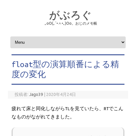
がぶろぐ
｡оО(｡´•ㅅ•｡)Оо。おじのメモ帳
コンテンツへスキップ
float型の演算順番による精
度の変化
投稿者:
Jago39
|
2020年4月24日
疲れて床と同化しながらTLを見ていたら、RTでこん
なものがながれてきました。