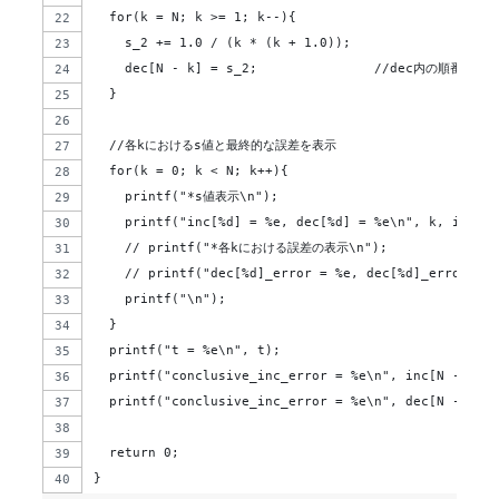
  for(k = N; k >= 1; k--){
    s_2 += 1.0 / (k * (k + 1.0));
    dec[N - k] = s_2;               //dec内の順番は
  }
  //各kにおけるs値と最終的な誤差を表示
  for(k = 0; k < N; k++){
    printf("*s値表示\n");
    printf("inc[%d] = %e, dec[%d] = %e\n", k, inc[k]
    // printf("*各kにおける誤差の表示\n");
    // printf("dec[%d]_error = %e, dec[%d]_error = %
    printf("\n");
  }
  printf("t = %e\n", t);
  printf("conclusive_inc_error = %e\n", inc[N -1] - 
  printf("conclusive_inc_error = %e\n", dec[N -1] - 
  return 0;
}