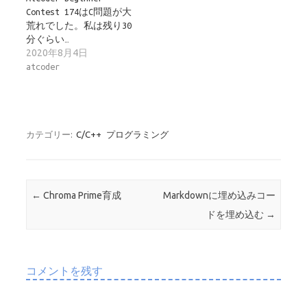
Contest 174はC問題が大
荒れでした。私は残り30
分ぐらい…
2020年8月4日
atcoder
カテゴリー:
C/C++
プログラミング
投稿ナビゲーション
←
Chroma Prime育成
Markdownに埋め込みコー
ドを埋め込む
→
コメントを残す