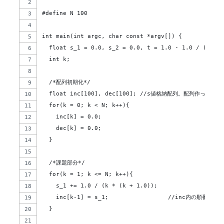
#define N 100
int main(int argc, char const *argv[]) {
  float s_1 = 0.0, s_2 = 0.0, t = 1.0 - 1.0 / (N + 1
  int k;
  /*配列初期化*/
  float inc[100], dec[100]; //s値格納配列。配列作っ
  for(k = 0; k < N; k++){
    inc[k] = 0.0;
    dec[k] = 0.0;
  }
  /*課題部分*/
  for(k = 1; k <= N; k++){
    s_1 += 1.0 / (k * (k + 1.0));
    inc[k-1] = s_1;                 //inc内の順番は
  }