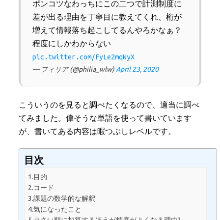
ポンコツなわっちにこの二つで計測制度に
差が出る理由を丁寧目に教えてくれ、桁が
増えて情報落ち起こしてるんやろかなぁ？
程度にしかわからない
pic.twitter.com/FyLe2mqWyX
— フィリア (@philia_wlw)
April 23, 2020
こういうのを見ると調べたくなるので、適当に調べ
てみました。偉そうな単語を使って書いています
が、書いてある内容は暇つぶしレベルです。
目次
1.目的
2.コード
3.課題の数学的な解釈
4.気になったこと