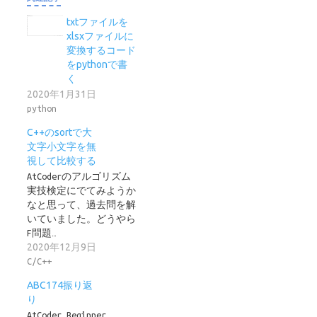
txtファイルを
xlsxファイルに
変換するコード
をpythonで書
く
2020年1月31日
python
C++のsortで大
文字小文字を無
視して比較する
AtCoderのアルゴリズム
実技検定にでてみようか
なと思って、過去問を解
いていました。どうやら
F問題…
2020年12月9日
C/C++
ABC174振り返
り
AtCoder Beginner