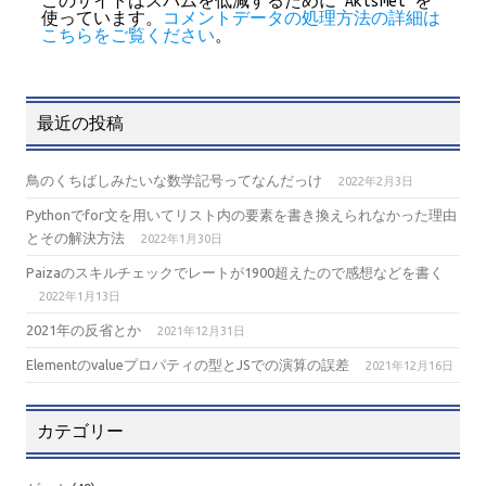
このサイトはスパムを低減するために Akismet を
使っています。
コメントデータの処理方法の詳細は
こちらをご覧ください
。
最近の投稿
鳥のくちばしみたいな数学記号ってなんだっけ
2022年2月3日
Pythonでfor文を用いてリスト内の要素を書き換えられなかった理由
とその解決方法
2022年1月30日
Paizaのスキルチェックでレートが1900超えたので感想などを書く
2022年1月13日
2021年の反省とか
2021年12月31日
Elementのvalueプロパティの型とJSでの演算の誤差
2021年12月16日
カテゴリー