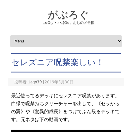
がぶろぐ
｡оО(｡´•ㅅ•｡)Оо。おじのメモ帳
コンテンツへスキップ
セレズニア呪禁楽しい！
投稿者:
Jago39
|
2019年5月30日
最近使ってるデッキにセレズニア呪禁があります。
白緑で呪禁持ちクリーチャーを出して、《セラから
の翼》や《驚異的成長》をつけてぶん殴るデッキで
す。元ネタは下の動画です。