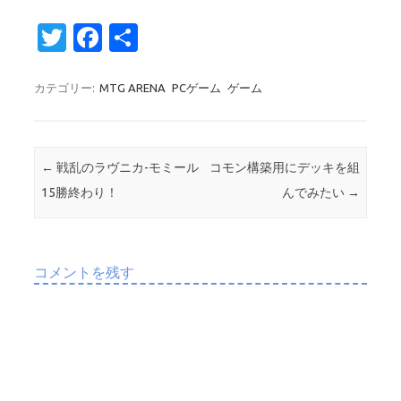
T
Fa
共
w
c
有
it
e
カテゴリー:
MTG ARENA
PCゲーム
ゲーム
te
b
r
o
投稿ナビゲーション
←
戦乱のラヴニカ-モミール
コモン構築用にデッキを組
o
15勝終わり！
んでみたい
→
k
コメントを残す