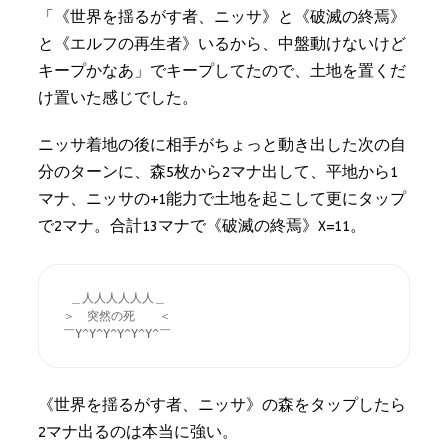
「《世界を揺るがす者、ニッサ》と《破滅の終焉》
と《エルフの再生者》いるから、中盤動けないけど
キープかなあ」でキープしてたので、土地を置くだ
け置いた感じでした。
ニッサ着地の後に相手がちょっと動き出した次の自
分のターンに、森5枚から2マナ出して、平地から1
マナ、ニッサの+1能力で土地を起こして更にタップ
で2マナ。合計13マナで《破滅の終焉》X=11。
 ＿人人人人人人＿ 

＞　突然の死　　＜ 

￣Y^Y^Y^Y^Y^Y^￣ 
《世界を揺るがす者、ニッサ》の森をタップしたら
2マナ出るのは本当に強い。