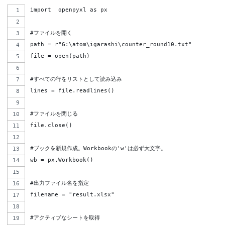
import  openpyxl as px
#ファイルを開く
path = r"G:\atom\igarashi\counter_round10.txt"
file = open(path)
#すべての行をリストとして読み込み
lines = file.readlines()
#ファイルを閉じる
file.close()
#ブックを新規作成。Workbookの'w'は必ず大文字。
wb = px.Workbook()
#出力ファイル名を指定
filename = "result.xlsx"
#アクティブなシートを取得