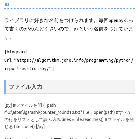
as
ライブラリに好きな名前をつけられます。毎回openpyxlっ
て書くのがめんどくさいので、pxという名前をつけていま
す。
[blogcard
url=”https://algorithm.joho.info/programming/python/
import-as-from-py/”]
ファイル入力
[py] #ファイルを開く path =
r"G:\atom\igarashi\counter_round10.txt" file = open(path) #すべて
の行をリストとして読み込み lines = file.readlines() #ファイルを閉
じる file.close() [/py]