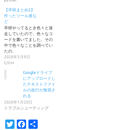
【卒研まとめ2】
作ったツール達な
ど
卒研やってるとき色々と迷
走していたので、色々なコ
ードを書いてました。その
中で色々なことを調べてい
たの…
2020年3月9日
C/C++
Googleドライブ
にアップロードし
たテキストファイ
ルの改行が無視さ
れる
2020年1月20日
トラブルシューティング
T
Fa
共