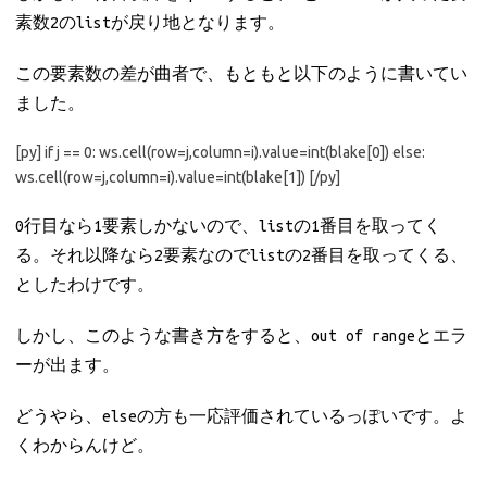
素数2のlistが戻り地となります。
この要素数の差が曲者で、もともと以下のように書いてい
ました。
[py] if j == 0: ws.cell(row=j,column=i).value=int(blake[0]) else:
ws.cell(row=j,column=i).value=int(blake[1]) [/py]
0行目なら1要素しかないので、listの1番目を取ってく
る。それ以降なら2要素なのでlistの2番目を取ってくる、
としたわけです。
しかし、このような書き方をすると、out of rangeとエラ
ーが出ます。
どうやら、elseの方も一応評価されているっぽいです。よ
くわからんけど。