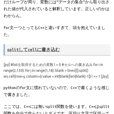
だけループが周り、変数には”データの集合”から取り出さ
れた値が代入されていると解釈しています。正しいのかは
わからん。
for文一つとってもC++と違いすぎて、頭を抱えていまし
た。
splitしてcellに書き込む
[py] #listを取得するための変数 l = 0 #セルへの書き込み for i in
range(2,130): for j in range(1,18): blank = lines[l].split()
ws.cell(row=j, column=i).value = int(blank[len(blank)-1]) l += 1 [/py]
pythonのfor文に慣れていないので、C++で書くような感じ
で書きました。
ここでは、C++には無いsplit関数を使います。C++はsplit
関数を自分で作らないとダメです。区切り文字で区切って