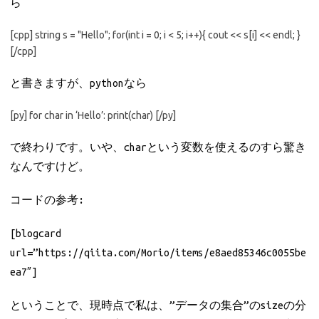
ら
[cpp] string s = "Hello"; for(int i = 0; i < 5; i++){ cout << s[i] << endl; }
[/cpp]
と書きますが、pythonなら
[py] for char in ‘Hello’: print(char) [/py]
で終わりです。いや、charという変数を使えるのすら驚き
なんですけど。
コードの参考:
[blogcard
url=”https://qiita.com/Morio/items/e8aed85346c0055be
ea7″]
ということで、現時点で私は、”データの集合”のsizeの分