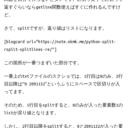
返すぐらいならgetline関数使えばすぐに作れるんですけ
ど。
さて、splitですが、返り値はリストになります。
[blogcard url=”https://note.nkmk.me/python-split-
rsplit-splitlines-re/”]
この箇所が一番つまずいた部分です。
一番上のtxtファイルのスクショでは、1行目は0のみ、2行
目以降は”0 2091132″というふうにスペースで区切りが入
ってます。
そのため、1行目をsplitすると、0のみが入った要素数1の
listが戻り値となります。
しかし、2行目以降をsplitすると、0と2091132が入った要