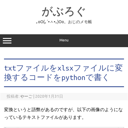
コ
ン
がぶろぐ
テ
ン
ツ
へ
｡оО(｡´•ㅅ•｡)Оо。おじのメモ帳
ス
キ
ッ
プ
Menu
txtファイルをxlsxファイルに変
換するコードをpythonで書く
投稿者:
やーご
|
2020年1月31日
変換というと語弊があるのですが、以下の画像のようにな
っているテキストファイルがあります。