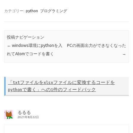
w
c
有
it
e
カテゴリー:
python
プログラミング
te
b
r
o
投稿ナビゲーション
o
←
windows環境にpythonを入
PCの画面出力ができなくなった
k
れてAtomでコードを書く
→
「
txtファイルをxlsxファイルに変換するコードを
pythonで書く
」への1件のフィードバック
るるる
2021年8月22日