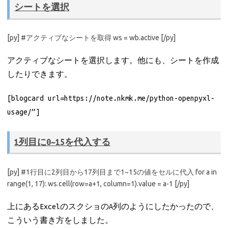
シートを選択
[py] #アクティブなシートを取得 ws = wb.active [/py]
アクティブなシートを選択します。他にも、シートを作成
したりできます。
[blogcard url=https://note.nkmk.me/python-openpyxl-
usage/”]
1列目に0~15を代入する
[py] #1行目に2列目から17列目まで1~15の値をセルに代入 for a in
range(1, 17): ws.cell(row=a+1, column=1).value = a-1 [/py]
上にあるExcelのスクショのA列のようにしたかったので、
こういう書き方をしました。