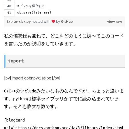
#ブックを保存する
wb.save(filename)
txt-to-xlsx.py
hosted with
by
GitHub
view raw
私の備忘録も兼ねて、どこをどのように調べてこのコード
を書いたのか説明をしていきます。
import
[py] import openpyxl as px [/py]
C/C++のincludeみたいなものなんですが、ちょっと違いま
す。pythonは標準ライブラリがすでに読み込まれていま
す。それも膨大な数です。
[blogcard
url=”https://docs.python.org/ja/3/library/index.html