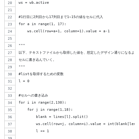
ws = wb.active
#1行目に2列目から17列目まで1~15の値をセルに代入
for a in range(1, 17):
    ws.cell(row=a+1, column=1).value = a-1
"""
以下、テキストファイルから取得した値を、想定したデザイン通りになるよう
セルに書き込んでいく。
"""
#listを取得するための変数
l = 0
#セルへの書き込み
for i in range(2,130):
    for j in range(1,18):
        blank = lines[l].split()
        ws.cell(row=j, column=i).value = int(blank[len(
        l += 1