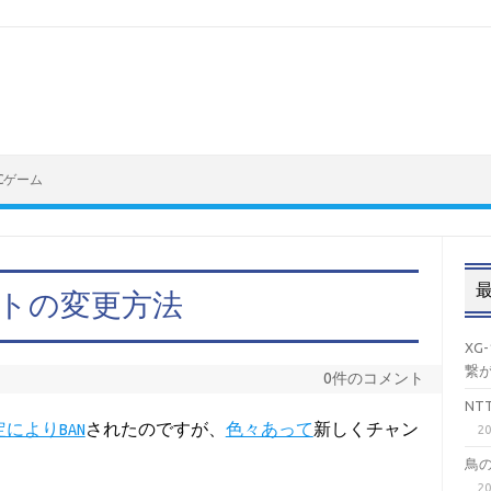
Cゲーム
ントの変更方法
XG
繋
0件のコメント
N
によりBAN
されたのですが、
色々あって
新しくチャン
2
鳥
2