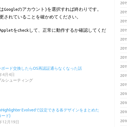
20
くはGoogleのアカウント)を選択すれば終わりです。
20
んと変更されていることを確かめてください。
20
20
pletをcheckして、正常に動作するか確認してくだ
20
20
20
20
ーボード交換したらOS再認証通らなくなった話
9年4月4日
20
ブルシューティング
20
20
20
axHighlighter Evolvedで設定できる各デザインをまとめた
20
コード)
20
9年12月19日