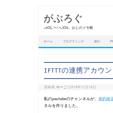
コ
ン
テ
がぶろぐ
ン
ツ
へ
｡оО(｡´•ㅅ•｡)Оо。おじのメモ帳
ス
キ
ッ
プ
ホーム
プログラミング
旅行
P
IFTTTの連携アカウ
投稿者:
やーご
|
2019年12月16日
私のyoutubeのチャンネルが、
規約改定
ネルを作りました。