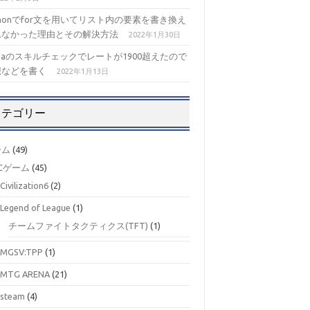
thonでfor文を用いてリスト内の要素を書き換え
れなかった理由とその解決方法
2022年1月30日
izaのスキルチェックでレートが1900超えたので
想などを書く
2022年1月13日
カテゴリー
ーム
(49)
Cゲーム
(45)
Civilization6
(2)
Legend of League
(1)
チームファイトタクティクス(TFT)
(1)
MGSV:TPP
(1)
MTG ARENA
(21)
steam
(4)