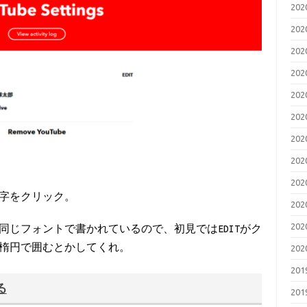
20
20
20
20
20
20
20
20
20
いう文字をクリック。
20
20
ら見ると同じフォントで書かれているので、初見ではEDITがク
楕円で囲むとかしてくれ。
20
20
る
20