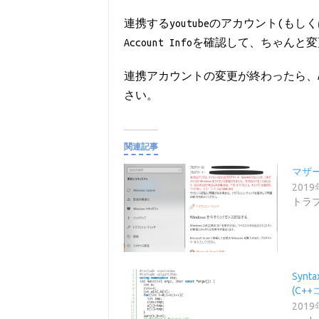
連携するyoutubeのアカウント(もし
Account Infoを確認して、ちゃ
連携アカウントの変更が終わったら、Ap
さい。
関連記事
マザ
201
トラ
Synt
(C++
201