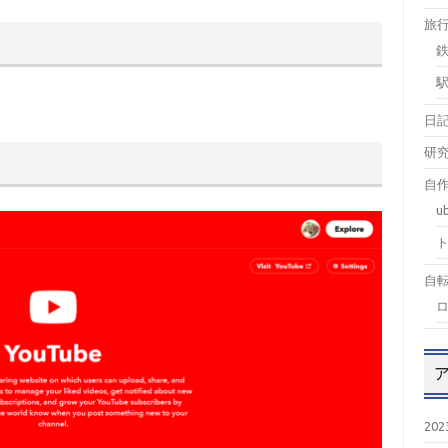
旅
日
研
自作
u
自
20