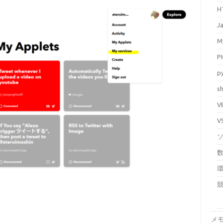
H
J
M
P
p
sh
V
V
メ