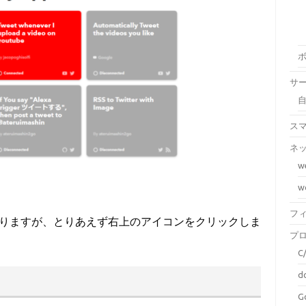
サ
ス
ネ
w
w
フ
りますが、とりあえず右上のアイコンをクリックしま
プ
C
d
G