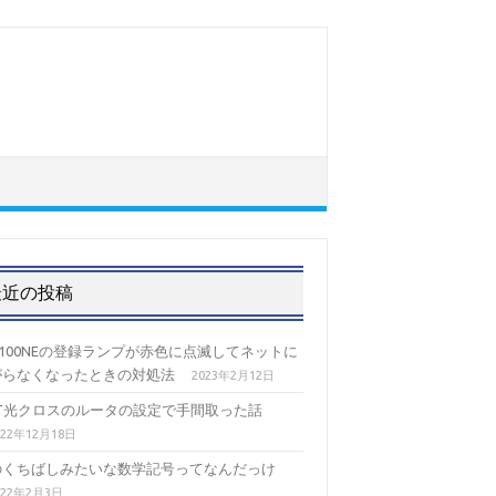
最近の投稿
-100NEの登録ランプが赤色に点滅してネットに
がらなくなったときの対処法
2023年2月12日
TT光クロスのルータの設定で手間取った話
022年12月18日
のくちばしみたいな数学記号ってなんだっけ
022年2月3日