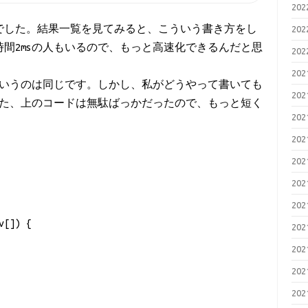
20
sでした。結果一覧を見てみると、こういう書き方をし
20
時間2msの人もいるので、もっと高速化できるんだと思
20
20
いうのは同じです。しかし、私がどうやって書いても
20
また、上のコードは無駄ばっかだったので、もっと短く
20
20
20
20
20
v[]) {
20
20
20
20