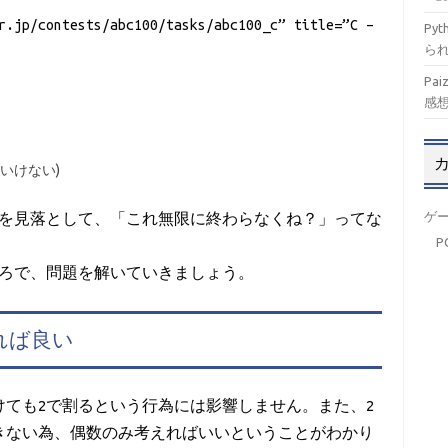
r.jp/contests/abc100/tasks/abc100_c” title=”C –
Py
ら
Pa
感
いけない)
ゲ
のを見落として、「これ無限に終わらなくね？」ってな
P
ころで、問題を解いていきましょう。
れば良い
けても2で割るという行為には影響しません。また、2
きない為、偶数のみ考えればいいということがわかり