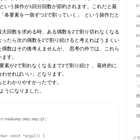
H
るという操作が1回分回数が節約されます。これだと最
「各要素を一個ずつ2で割っていく」という操作だと
J
M
最大回数を求める時、ある偶数を2で割り切れなくなる
P
くなったら次の偶数を2で割り続けると考えればうまくい
p
た偶数はその後考えませんが、思考の外では、これら
sh
います。
要素が2で割れなくなるまで2で割り続け、最終的に
V
合わせればいい」となります。
V
るとわかりやすかったです。
ようになりました。
tream&amp;amp;amp;gt;



har const *argv[]) {

メ