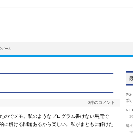
Cゲーム
XG
繋
0件のコメント
N
解けたのでメモ。私のようなプログラム書けない馬鹿で
2
学的に解ける問題あるから楽しい。私がまともに解けた
鳥
2