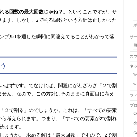
割れる回数の最大回数じゃね？」
ということですが、サ
ります。しかし、2で割る回数という方針は正しかった
ンプル1を通した瞬間に間違えてることがわかって落
サ
ス
まう
ネ
w
w
いはずです。でなければ、問題にがわざわざ「２で割
ません。なので、この方針はそのままに真面目に考え
フ
プ
で「２で割る」のでしょうか。これは、「すべての要素
C
から考えられます。つまり、「すべての要素が2で割れ
d
り続けます。
G
ましょうか。求める解は「最大回数」ですので、2で割