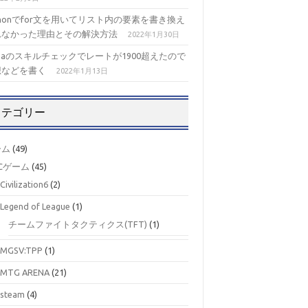
thonでfor文を用いてリスト内の要素を書き換え
れなかった理由とその解決方法
2022年1月30日
izaのスキルチェックでレートが1900超えたので
想などを書く
2022年1月13日
カテゴリー
ーム
(49)
Cゲーム
(45)
Civilization6
(2)
Legend of League
(1)
チームファイトタクティクス(TFT)
(1)
MGSV:TPP
(1)
MTG ARENA
(21)
steam
(4)