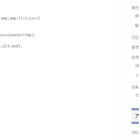
旅
amp;amp;lt;n;i++){

s+=counter(tmp);

日
;&lt;endl;

研
自作
u
自
20