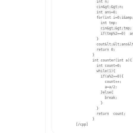
                  int n;

                  cin&gt;&gt;n;

                  int ans=0;

                  for(int i=0;i&amp;
                    int tmp;

                    cin&gt;&gt;tmp;

                    if(tmp%2==0)  an
                  }

                  cout&lt;&lt;ans&lt
                  return 0;

                }

                int counter(int a){

                  int count=0;

                  while(1){

                    if(a%2==0){

                      count++;

                      a=a/2;

                    }else{

                      break;

                    }

                  }

                  return  count;

                }

        [/cpp]