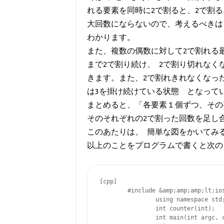
れる要素を同時に2で割ると、2で割
大回数にならないので、考えるべきは
わかります。
また、複数の偶数に対して2で割れる
まで2で割り続け、2で割り切れな
きます。また、2で割れきれなくなっ
は3を掛け続けている状態となって
まとめると、「各要素１個ずつ、その
そのそれぞれの2で割った回数を足し
このあたりは、簡単な図をかいてみ
以上のことをプログラムで書くと次の
[cpp]

        #include &amp;amp;amp;lt;ios
                using namespace std;
                int counter(int);

                int main(int argc, c