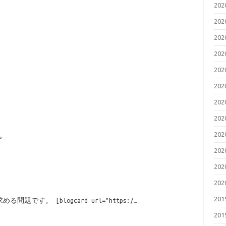
20
20
20
20
20
20
20
20
20
。
20
20
20
20
す。 [blogcard url="https:/…
20