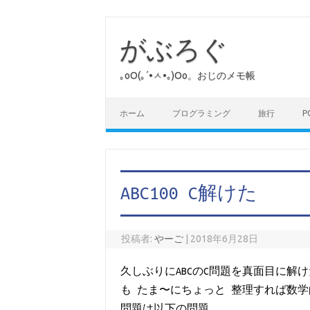
コ
ン
テ
がぶろぐ
ン
ツ
へ
｡оО(｡´•ㅅ•｡)Оо。おじのメモ帳
ス
キ
ッ
プ
ホーム
プログラミング
旅行
P
ABC100 C解けた
投稿者:
やーご
|
2018年6月28日
久しぶりにABCのC問題を真面目に
もたま〜にちょっと整理すれば数
問題は以下の問題。