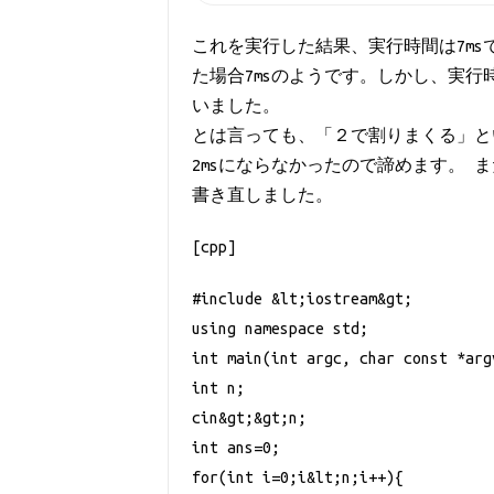
これを実行した結果、実行時間は7m
た場合7msのようです。しかし、実行
いました。
とは言っても、「２で割りまくる」と
2msにならなかったので諦めます。
書き直しました。
[cpp]
#include &lt;iostream&gt;
using namespace std;
int main(int argc, char const *arg
int n;
cin&gt;&gt;n;
int ans=0;
for(int i=0;i&lt;n;i++){