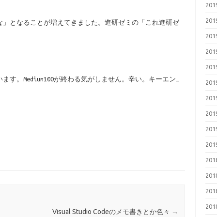
20
20
な」となることが増えてきました。進研ゼミの「これ進研ゼ
20
20
20
す。Medium100が終わる気がしません。辛い。キーエン…
20
20
20
20
20
20
20
20
20
Visual Studio Codeのメモ書きとか色々
→