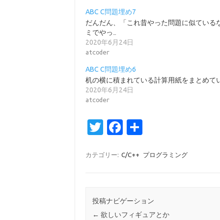
ABC C問題埋め7
だんだん、「これ昔やった問題に似ている
ミでやっ…
2020年6月24日
atcoder
ABC C問題埋め6
机の横に積まれている計算用紙をまとめていま
2020年6月24日
atcoder
T
Fa
共
w
c
有
it
e
カテゴリー:
C/C++
プログラミング
te
b
r
o
o
投稿ナビゲーション
←
欲しいフィギュアとか