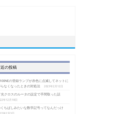
最近の投稿
-100NEの登録ランプが赤色に点滅してネットに
がらなくなったときの対処法
2023年2月12日
TT光クロスのルータの設定で手間取った話
022年12月18日
のくちばしみたいな数学記号ってなんだっけ
022年2月3日