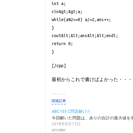
int a;
cin&gt;&gt;a;
while(a%2==0) a/=2,ans++;
}
cout&lt;&lt;ans&lt;&lt;endl;
return 0;
}
[/cpp]
最初からこれで書けばよかった・・・
関連記事
ABC103 C問題解けた
今回解いた問題は、余りの合計の最大値を求める問題で
2018年8月15日
atcoder