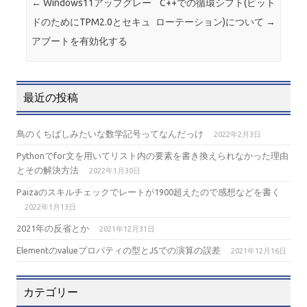
投稿ナビゲーション
←
Windows11アップグレー
C++での循環シフト(ビット
o
ドのためにTPM2.0とセキュ
ローテーション)について
→
k
アブートを有効化する
最近の投稿
鳥のくちばしみたいな数学記号ってなんだっけ
2022年2月3日
Pythonでfor文を用いてリスト内の要素を書き換えられなかった理由
とその解決方法
2022年1月30日
Paizaのスキルチェックでレートが1900超えたので感想などを書く
2022年1月13日
2021年の反省とか
2021年12月31日
Elementのvalueプロパティの型とJSでの演算の誤差
2021年12月16日
カテゴリー