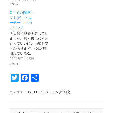
C/C++
C++での循環シ
フト(ビットロ
ーテーション)
について
今日暗号機を実装してい
ました。暗号機は必ずと
行っていいほど循環シフ
トがあります。今回使い
慣れているC…
2021年7月15日
C/C++
T
Fa
共
w
c
有
it
e
カテゴリー:
C/C++
プログラミング
研究
te
b
r
o