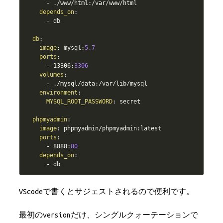
-
 ./www/html
:
/var/www/html

depends_on
:
-
 db

db
:
image
:
 mysql
:
5.7
ports
:
-
 13306
:
3306
volumes
:
-
 ./mysql/data
:
/var/lib/mysql

environment
:
MYSQL_ROOT_PASSWORD
:
 secret

phpmyadmin
:
image
:
 phpmyadmin/phpmyadmin
:
latest

ports
:
-
 8888
:
80
depends_on
:
-
VScodeで書くとサジェストされるので便利です。
最初のversionだけ、シングルクォーテーションで