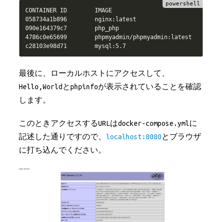
CONTAINER ID        IMAGE                          COMMAN
058734a1b896        nginx:latest                   
"/doc
090e164379c7        php_php                        
"dock
4786c0e65699        phpmyadmin
/
phpmyadmin:latest   
"/doc
c28103e98d71        mysql:5
.
7                      
"dock
最後に、ローカルホストにアクセスして、
Hello,Worldとphpinfoが表示されていることを確認
します。
このときアクセスするURLはdocker-compose.ymlに
記述した通りですので、
localhost:8080
とブラウザ
に打ち込んでください。