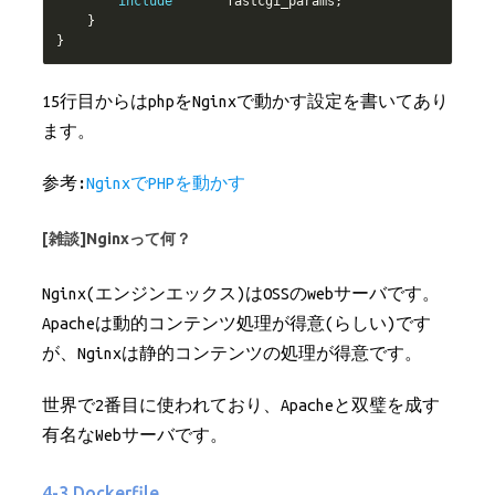
include
       fastcgi_params
;
}
}
15行目からはphpをNginxで動かす設定を書いてあり
ます。
参考:
NginxでPHPを動かす
[雑談]Nginxって何？
Nginx(エンジンエックス)はOSSのwebサーバです。
Apacheは動的コンテンツ処理が得意(らしい)です
が、Nginxは静的コンテンツの処理が得意です。
世界で2番目に使われており、Apacheと双璧を成す
有名なWebサーバです。
4-3.Dockerfile