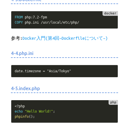
FROM
 php
:
7.2
-
COPY
参考:
Docker入門(第4回~Dockerfileについて~)
4-4.php.ini
4-5.index.php
<?php
echo
"Hello World!"
;
phpinfo
(
)
;