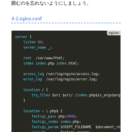
囲むのを忘れないようにしましょう。
4-2.nginx.conf
server
{
listen
80
;
server_name
 _
;
root
/
var
/
www
/
html
;
index
index
.
php 
index
.
html
;
access_log
/
var
/
log
/
nginx
/
access
.
log
;
error_log
/
var
/
log
/
nginx
/
error
.
log
;
location
/
{
try_files
$uri
$uri
/
/
index
.
php
$is_args
$args
;
}
location
~
 \
.
php$ 
{
fastcgi_pass
 php
:
9000
;
fastcgi_index
index
.
php
;
fastcgi_param
 SCRIPT_FILENAME  
$document_root
$fa