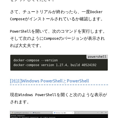
さて、チュートリアルが終わったら、一度Docker
Composeがインストールされているか確認します。
PowerShellを開いて、次のコマンドを実行します。
そして次のようにComposeのバージョンが表示され
れば大丈夫です。
docker
-
compose 
--
version

docker
-
compose version 1
.
27
.
4
,
[雑談]Windows PowerShellとPowerShell
現在Windows PowerShellを開くと次のような表示が
されます。