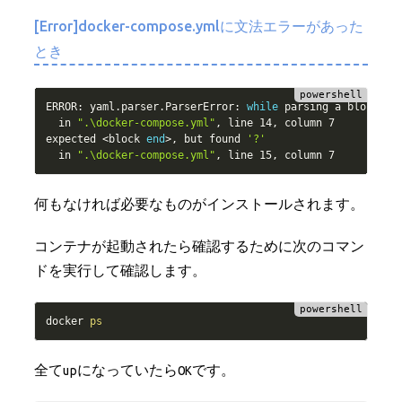
[Error]docker-compose.ymlに文法エラーがあった
とき
ERROR: yaml
.
parser
.
ParserError: 
while
 parsing a block col
  in 
".\docker-compose.yml"
,
 line 14
,
 column 7

expected <block 
end
>
,
 but found 
'?'
  in 
".\docker-compose.yml"
,
 line 15
,
何もなければ必要なものがインストールされます。
コンテナが起動されたら確認するために次のコマン
ドを実行して確認します。
docker 
ps
全てupになっていたらOKです。