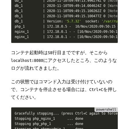
db_1          
|
 2020
-
11
-
10T09:49:13
.
996274Z 0 
[Note]
 Ser
db_1          
|
 2020
-
11
-
10T09:49:14
.
004624Z 0 
[Warning]
 
db_1          
|
 2020
-
11
-
10T09:49:15
.
100262Z 0 
[Note]
 Eve
db_1          
|
 2020
-
11
-
10T09:49:15
.
100477Z 0 
[Note]
 mys
db_1          
|
 Version: 
'5.7.32'
  socket: 
'/var/run/mys
php_1         
|
 172
.
18
.
0
.
5 
-
  10
/
Nov
/
2020:09:50:15 
+
0000
nginx_1       
|
 172
.
18
.
0
.
1 
-
-
[
10
/
Nov
/
2020:09:50:15 
+
00
nginx_1       
|
 172
.
18
.
0
.
1 
-
-
[
10
/
Nov
/
2020:09:50:15 
+
00
コンテナ起動時は58行目までですが、そこから
localhost:8080にアクセスしたところ、このような
ログが流れてきました。
この状態ではコマンド入力は受け付けていないの
で、コンテナを停止させる場合には、Ctrl+Cを押し
てください。
Gracefully stopping
.
.
.
(
press Ctrl
+
C again to force
)
Stopping php_nginx_1      
.
.
.
 done

Stopping php_php_1        
.
.
.
 done
