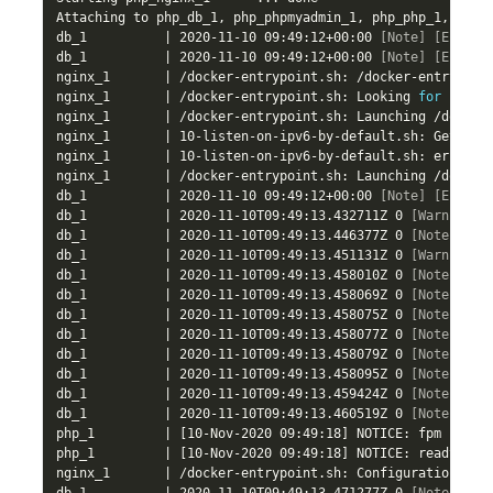
Attaching to php_db_1
,
 php_phpmyadmin_1
,
 php_php_1
,
 php_n
db_1          
|
 2020
-
11
-
10 09:49:12
+
00:00 
[Note]
[Entryp
db_1          
|
 2020
-
11
-
10 09:49:12
+
00:00 
[Note]
[Entryp
nginx_1       
|
/
docker
-
entrypoint
.
sh: 
/
docker
-
entrypoin
nginx_1       
|
/
docker
-
entrypoint
.
sh: Looking 
for
 shell
nginx_1       
|
/
docker
-
entrypoint
.
sh: Launching 
/
docker
nginx_1       
|
 10
-
listen
-
on
-
ipv6
-
by
-
default
.
sh: Getting
nginx_1       
|
 10
-
listen
-
on
-
ipv6
-
by
-
default
.
sh: error: 
nginx_1       
|
/
docker
-
entrypoint
.
sh: Launching 
/
docker
db_1          
|
 2020
-
11
-
10 09:49:12
+
00:00 
[Note]
[Entryp
db_1          
|
 2020
-
11
-
10T09:49:13
.
432711Z 0 
[Warning]
 
db_1          
|
 2020
-
11
-
10T09:49:13
.
446377Z 0 
[Note]
 mys
db_1          
|
 2020
-
11
-
10T09:49:13
.
451131Z 0 
[Warning]
 
db_1          
|
 2020
-
11
-
10T09:49:13
.
458010Z 0 
[Note]
 Inn
db_1          
|
 2020
-
11
-
10T09:49:13
.
458069Z 0 
[Note]
 Inn
db_1          
|
 2020
-
11
-
10T09:49:13
.
458075Z 0 
[Note]
 Inn
db_1          
|
 2020
-
11
-
10T09:49:13
.
458077Z 0 
[Note]
 Inn
db_1          
|
 2020
-
11
-
10T09:49:13
.
458079Z 0 
[Note]
 Inn
db_1          
|
 2020
-
11
-
10T09:49:13
.
458095Z 0 
[Note]
 Inn
db_1          
|
 2020
-
11
-
10T09:49:13
.
459424Z 0 
[Note]
 Inn
db_1          
|
 2020
-
11
-
10T09:49:13
.
460519Z 0 
[Note]
 Inn
php_1         
|
[
10
-
Nov
-
2020 09:49:18
]
 NOTICE: fpm is ru
php_1         
|
[
10
-
Nov
-
2020 09:49:18
]
 NOTICE: ready to h
nginx_1       
|
/
docker
-
entrypoint
.
sh: Configuration com