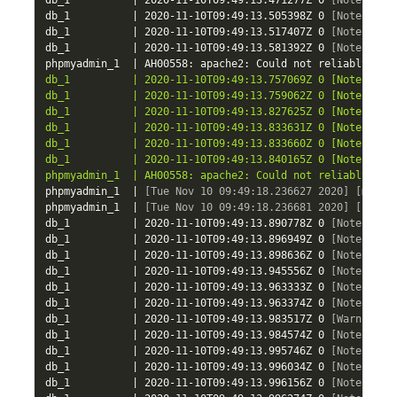
db_1          
|
 2020
-
11
-
10T09:49:13
.
471277Z 0 
[Note]
 Inn
db_1          
|
 2020
-
11
-
10T09:49:13
.
505398Z 0 
[Note]
 Inn
db_1          
|
 2020
-
11
-
10T09:49:13
.
517407Z 0 
[Note]
 Inn
db_1          
|
 2020
-
11
-
10T09:49:13
.
581392Z 0 
[Note]
 Inn
phpmyadmin_1  
|
 AH00558: apache2: Could not reliably det
db_1          | 2020-11-10T09:49:13.757069Z 0 [Note] Inno
db_1          | 2020-11-10T09:49:13.759062Z 0 [Note] Inn
db_1          | 2020-11-10T09:49:13.827625Z 0 [Note] Inn
db_1          | 2020-11-10T09:49:13.833631Z 0 [Note] Inno
db_1          | 2020-11-10T09:49:13.833660Z 0 [Note] Inno
db_1          | 2020-11-10T09:49:13.840165Z 0 [Note] Inno
phpmyadmin_1  | AH00558: apache2: Could not reliably det
phpmyadmin_1  
|
[Tue Nov 10 09:49:18.236627 2020]
[mpm_p
phpmyadmin_1  
|
[Tue Nov 10 09:49:18.236681 2020]
[core:
db_1          
|
 2020
-
11
-
10T09:49:13
.
890778Z 0 
[Note]
 Inn
db_1          
|
 2020
-
11
-
10T09:49:13
.
896949Z 0 
[Note]
 Plu
db_1          
|
 2020
-
11
-
10T09:49:13
.
898636Z 0 
[Note]
 Inn
db_1          
|
 2020
-
11
-
10T09:49:13
.
945556Z 0 
[Note]
 Inn
db_1          
|
 2020
-
11
-
10T09:49:13
.
963333Z 0 
[Note]
 Fou
db_1          
|
 2020
-
11
-
10T09:49:13
.
963374Z 0 
[Note]
 Ski
db_1          
|
 2020
-
11
-
10T09:49:13
.
983517Z 0 
[Warning]
 
db_1          
|
 2020
-
11
-
10T09:49:13
.
984574Z 0 
[Note]
 Ski
db_1          
|
 2020
-
11
-
10T09:49:13
.
995746Z 0 
[Note]
 Ser
db_1          
|
 2020
-
11
-
10T09:49:13
.
996034Z 0 
[Note]
 IPv
db_1          
|
 2020
-
11
-
10T09:49:13
.
996156Z 0 
[Note]
-