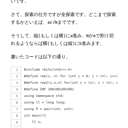
いです。
さて、探索の仕方ですが全探索です。どこまで探索
するかといえば、a≦√Nまでです。
そうして、縦(もしくは横)にa進み、Nがaで割り切
れるようならば横(もしくは縦)にb進みます。
書いたコードは以下の通り。
#include <bits/stdc++.h>
#define rep(i, n) for (int i = 0; i < (n); i++)
#define rep2(i,s,n) for(int i = (s); i < (n); i++)
#define INF 1001001001001
using namespace std;
using ll = long long;
using P = pair<int, int>;
int main(){
    ll n;