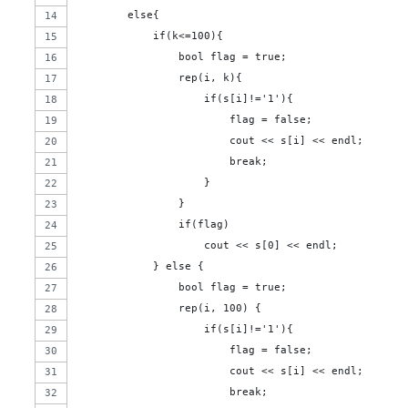
        else{
            if(k<=100){
                bool flag = true;
                rep(i, k){
                    if(s[i]!='1'){
                        flag = false;
                        cout << s[i] << endl;
                        break;
                    }
                }
                if(flag)
                    cout << s[0] << endl;
            } else {
                bool flag = true;
                rep(i, 100) {
                    if(s[i]!='1'){
                        flag = false;
                        cout << s[i] << endl;
                        break;