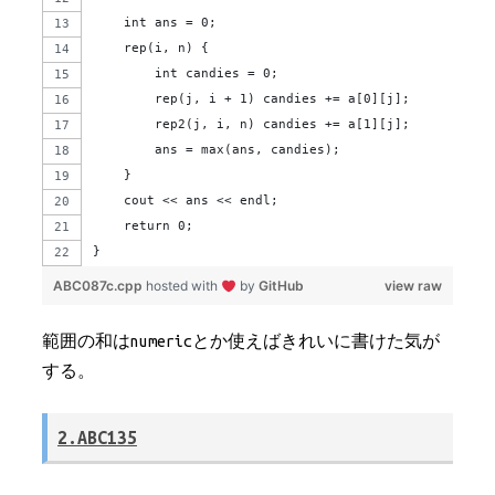
    int ans = 0;
    rep(i, n) {
        int candies = 0;
        rep(j, i + 1) candies += a[0][j];
        rep2(j, i, n) candies += a[1][j];
        ans = max(ans, candies);
    }
    cout << ans << endl;
    return 0;
}
ABC087c.cpp
hosted with
by
GitHub
view raw
範囲の和はnumericとか使えばきれいに書けた気が
する。
2.ABC135