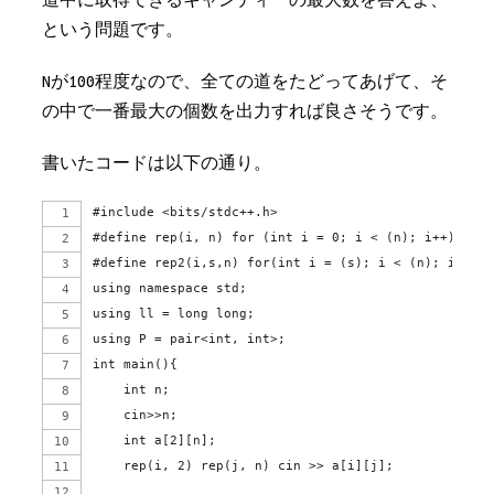
道中に取得できるキャンディーの最大数を答えよ、
という問題です。
Nが100程度なので、全ての道をたどってあげて、そ
の中で一番最大の個数を出力すれば良さそうです。
書いたコードは以下の通り。
#include <bits/stdc++.h>
#define rep(i, n) for (int i = 0; i < (n); i++)
#define rep2(i,s,n) for(int i = (s); i < (n); i++)
using namespace std;
using ll = long long;
using P = pair<int, int>;
int main(){
    int n;
    cin>>n;
    int a[2][n];
    rep(i, 2) rep(j, n) cin >> a[i][j];