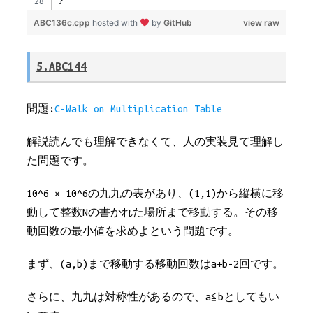
}
ABC136c.cpp
hosted with
by
GitHub
view raw
5.ABC144
問題:
C-Walk on Multiplication Table
解説読んでも理解できなくて、人の実装見て理解し
た問題です。
10^6 × 10^6の九九の表があり、(1,1)から縦横に移
動して整数Nの書かれた場所まで移動する。その移
動回数の最小値を求めよという問題です。
まず、(a,b)まで移動する移動回数はa+b-2回です。
さらに、九九は対称性があるので、a≦bとしてもい