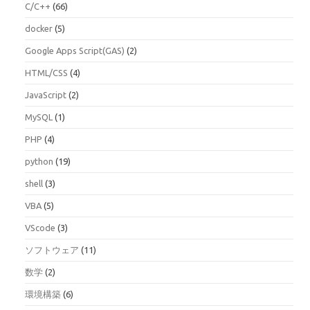
C/C++
(66)
docker
(5)
Google Apps Script(GAS)
(2)
HTML/CSS
(4)
JavaScript
(2)
MySQL
(1)
PHP
(4)
python
(19)
shell
(3)
VBA
(5)
VScode
(3)
ソフトウェア
(11)
数学
(2)
環境構築
(6)