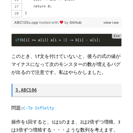
    return 0;
}
ABC135c.cpp
hosted with
by
GitHub
view raw
if
(
b
[
i
]
>=
 a
[
i
]
)
 a
[
i 
+
1
]
-
=
 b
[
i
]
-
 a
[
i
]
;
このとき、if文を付けていないと、後ろの式の値が
マイナスになって次のモンスターの数が増えるバグ
が出るので注意です。私はやらかしました。
3.ABC106
問題:
C-To Infinity
操作を1回すると、1は1のまま、2は2倍ずつ増殖、3
は3倍ずつ増殖する・・・ような数列を考えます。