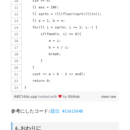
    cin >> n;
    ll ans = INF;
    ll sqrtn = (ll)floor(sqrt((ll)n));
    ll a = 1, b = n;
    for(ll i = sqrtn; i >= 1; i--) {
        if(fmod(n, i) == 0){
            a = i;
            b = n / i;
            break;
        }
    }
    cout << a + b - 2 << endl;
    return 0;
}
ABC144c.cpp
hosted with
by
GitHub
view raw
参考にしたコード:
提出 #13615648
6.おわりに