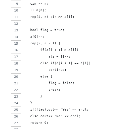
   cin >> n;
   ll a[n];
   rep(i, n) cin >> a[i];
   bool flag = true;
   a[0]--;
   rep(i, n - 1) {
        if(a[i + 1] > a[i])
            a[i + 1]--;
        else if(a[i + 1] == a[i])
            continue;
        else {
            flag = false;
            break;
        }
   }
   if(flag)cout<< "Yes" << endl;
   else cout<< "No" << endl;
   return 0;