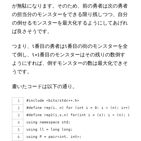
が無駄になります。そのため、前の勇者は次の勇者
の担当分のモンスターをできる限り残しつつ、自分
の倒せるモンスターを最大化するようにしてあげれ
ば良さそうです。
つまり、i番目の勇者はi番目の街のモンスターを全
て倒し、i+1番目のモンスターはその残りの数倒す
ようにすれば、倒すモンスターの数は最大化できそ
うです。
書いたコードは以下の通り。
#include <bits/stdc++.h>
#define rep(i, n) for (int i = 0; i < (n); i++)
#define rep2(i,s,n) for(int i = (s); i < (n); i++)
using namespace std;
using ll = long long;
using P = pair<int, int>;