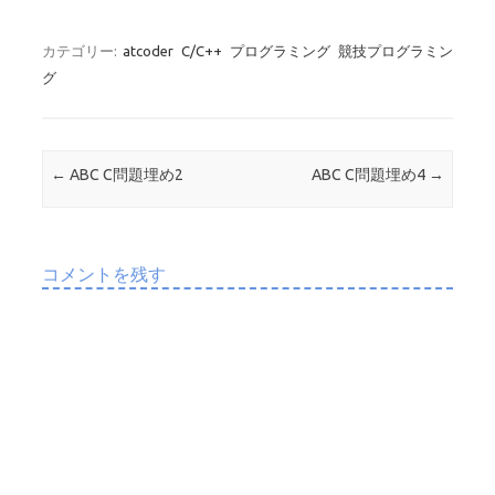
カテゴリー:
atcoder
C/C++
プログラミング
競技プログラミン
グ
投稿ナビゲーション
←
ABC C問題埋め2
ABC C問題埋め4
→
コメントを残す