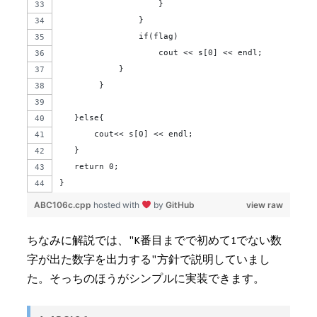
                    }
                }
                if(flag)
                    cout << s[0] << endl;
            }
        }
   }else{
       cout<< s[0] << endl;
   }
   return 0;
}
ABC106c.cpp
hosted with
by
GitHub
view raw
ちなみに解説では、"K番目までで初めて1でない数
字が出た数字を出力する"方針で説明していまし
た。そっちのほうがシンプルに実装できます。