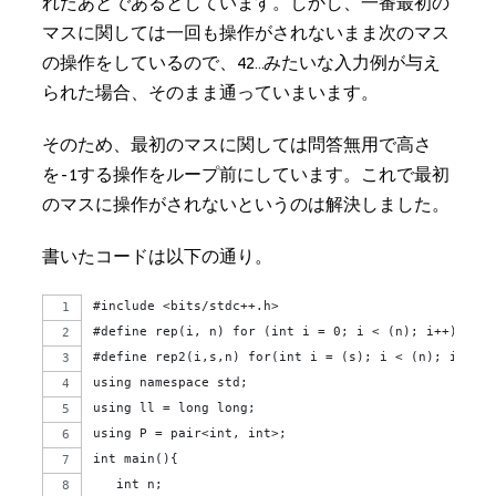
れたあとであるとしています。しかし、一番最初の
マスに関しては一回も操作がされないまま次のマス
の操作をしているので、42…みたいな入力例が与え
られた場合、そのまま通っていまいます。
そのため、最初のマスに関しては問答無用で高さ
を-1する操作をループ前にしています。これで最初
のマスに操作がされないというのは解決しました。
書いたコードは以下の通り。
#include <bits/stdc++.h>
#define rep(i, n) for (int i = 0; i < (n); i++)
#define rep2(i,s,n) for(int i = (s); i < (n); i++)
using namespace std;
using ll = long long;
using P = pair<int, int>;
int main(){
   int n;