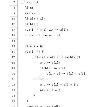
int main(){
   ll n;
   cin >> n;
   ll a[n + 1];
   ll b[n];
   rep(i, n + 1) cin >> a[i];
   rep(i, n) cin >> b[i];
   ll ans = 0;
   rep(i, n) { 
        if(a[i] + a[i + 1] >= b[i]){
            ans += b[i];
            if(b[i] >= a[i])
                a[i + 1] -= b[i] - a[i];
        } else {
            ans += a[i] + a[i + 1];
            a[i + 1] = 0;
        }
    }
    cout << ans << endl;