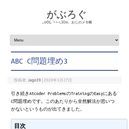
がぶろぐ
｡оО(｡´•ㅅ•｡)Оо。おじのメモ帳
コンテンツへスキップ
ABC C問題埋め3
投稿者:
Jago39
|
2020年5月27日
引き続きAtcoder ProblemsのTrainingのEasyにある
C問題埋めです。このあたりから全然解法が思いつ
かないというものが出てきました。
目次