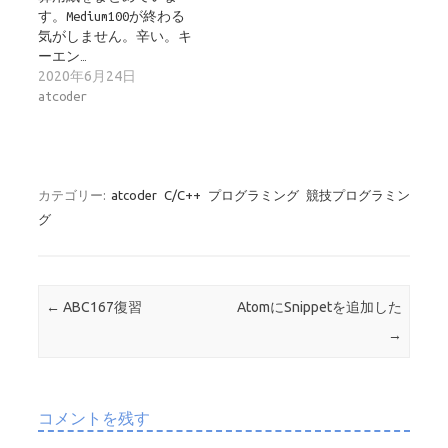
す。Medium100が終わる
気がしません。辛い。キ
ーエン…
2020年6月24日
atcoder
カテゴリー:
atcoder
C/C++
プログラミング
競技プログラミン
グ
投稿ナビゲーション
←
ABC167復習
AtomにSnippetを追加した
→
コメントを残す