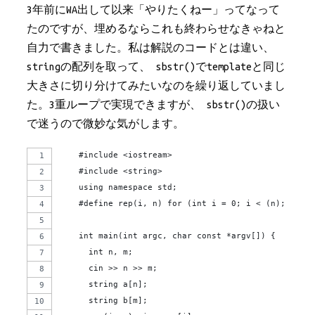
3年前にWA出して以来「やりたくねー」ってなって
たのですが、埋めるならこれも終わらせなきゃねと
自力で書きました。私は解説のコードとは違い、
stringの配列を取って、
sbstr()
でtemplateと同じ
大きさに切り分けてみたいなのを繰り返していまし
た。3重ループで実現できますが、
sbstr()
の扱い
で迷うので微妙な気がします。
    #include <iostream>
    #include <string>
    using namespace std;
    #define rep(i, n) for (int i = 0; i < (n); i++)
    int main(int argc, char const *argv[]) {
      int n, m;
      cin >> n >> m;
      string a[n];
      string b[m];