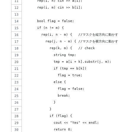
      rep(i, n) cin >> a[i];
      rep(i, m) cin >> b[i];
      bool flag = false;
      if (n != m) {
        rep(i, n - m) {   //マスクを縦方向に動かす
          rep(j, n - m) { //マスクを横方向に動かす
            rep(k, m) {   // check
              string tmp;
              tmp = a[i + k].substr(j, m);
              if (tmp == b[k])
                flag = true;
              else {
                flag = false;
                break;
              }
            }
            if (flag) {
              cout << "Yes" << endl;
              return 0;