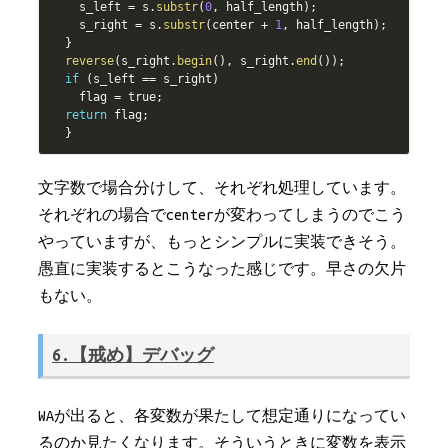
    s_left 
=
 s
.
substr
(
0
,
 half_length
)
;
    s_right 
=
 s
.
substr
(
center 
+
1
,
 half_length
)
;
}
reverse
(
s_right
.
begin
(
)
,
 s_right
.
end
(
)
)
;
if
(
s_left 
==
 s_right
)
    flag 
=
 true
;
return
 flag
;
}
文字数で場合分けして、それぞれ処理しています。
それぞれの場合でcenterが変わってしまうのでこう
やっていますが、もっとシンプルに実装できそう。
愚直に実装するとこうなった感じです。早さの欠片
もない。
6.【戒め】デバッグ
WAが出ると、各変数が果たして想定通りになってい
るのか見たくなります。そういうときに変数を表示