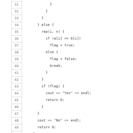
            }
          }
        }
      } else {
        rep(i, n) {
          if (a[i] == b[i])
            flag = true;
          else {
            flag = false;
            break;
          }
        }
        if (flag) {
          cout << "Yes" << endl;
          return 0;
        }
      }
      cout << "No" << endl;
      return 0;