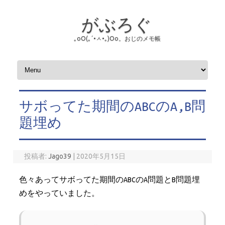
がぶろぐ
｡оО(｡´•ㅅ•｡)Оо。おじのメモ帳
コンテンツへスキップ
サボってた期間のABCのA,B問
題埋め
投稿者:
Jago39
|
2020年5月15日
色々あってサボってた期間のABCのA問題とB問題埋
めをやっていました。