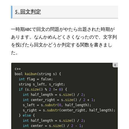
5.回文判定
一時期ABCで回文の問題がやたら出題された時期が
あります。なんかめんどくさくなったので、文字列
を投げたら回文かどうか判定する関数を書きまし
た。
c
++
bool 
kaibun
(
string s
)
{
int
 flag 
=
 false
;
  string s_left
,
 s_right
;
if
(
s
.
size
(
)
%
2
!=
0
)
{
int
 half_length 
=
 s
.
size
(
)
/
2
;
int
 center_right 
=
 s
.
size
(
)
/
2
+
1
;
    s_left 
=
 s
.
substr
(
0
,
 half_length
)
;
    s_right 
=
 s
.
substr
(
center_right
,
 half_length
)
;
}
else
{
int
 half_length 
=
 s
.
size
(
)
/
2
;
int
 center 
=
 s
.
size
(
)
/
2
-
1
;