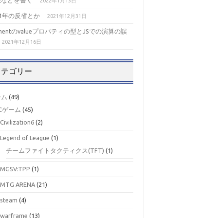
想などを書く
2022年1月13日
21年の反省とか
2021年12月31日
ementのvalueプロパティの型とJSでの演算の誤
2021年12月16日
カテゴリー
ーム
(49)
Cゲーム
(45)
Civilization6
(2)
Legend of League
(1)
チームファイトタクティクス(TFT)
(1)
MGSV:TPP
(1)
MTG ARENA
(21)
steam
(4)
warframe
(13)