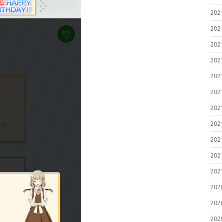
20
20
20
20
20
20
20
20
20
20
20
20
20
20