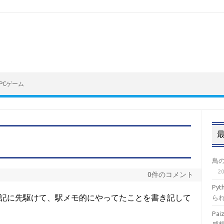
PCゲーム
鳥
2
0件のコメント
Py
記に先駆けて、駅メモ的にやってたことを書き記して
ら
Pa