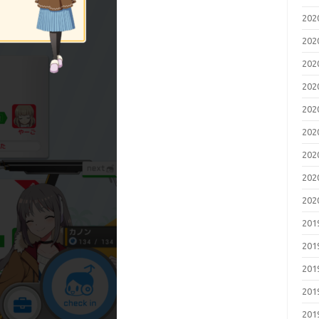
20
20
20
20
20
20
20
20
20
20
20
20
20
20