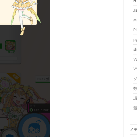
H
J
M
P
p
sh
V
V
メ