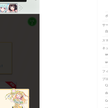
サ
ス
ネ
w
w
フ
プ
C
d
G