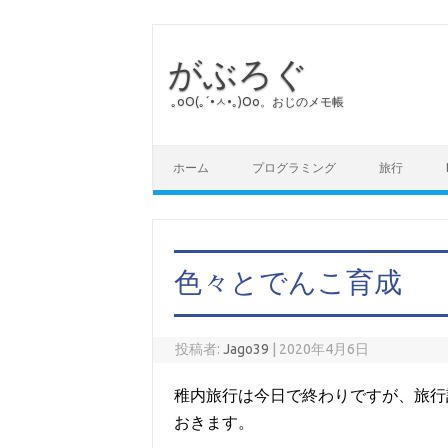
がぶろぐ
｡оО(｡´•ㅅ•｡)Оо。おじのメモ帳
コンテンツへスキップ
ホーム
プログラミング
旅行
色々とでんこ育成
投稿者:
Jago39
|
2020年4月6日
稚内旅行は今日で終わりですが、旅行
おきます。