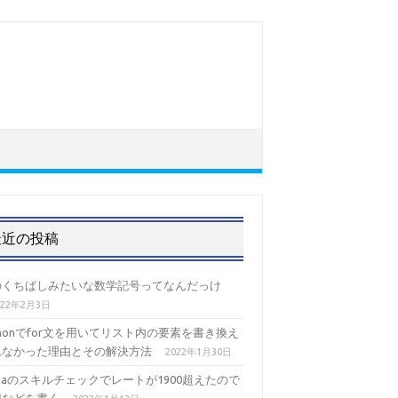
最近の投稿
のくちばしみたいな数学記号ってなんだっけ
022年2月3日
thonでfor文を用いてリスト内の要素を書き換え
れなかった理由とその解決方法
2022年1月30日
izaのスキルチェックでレートが1900超えたので