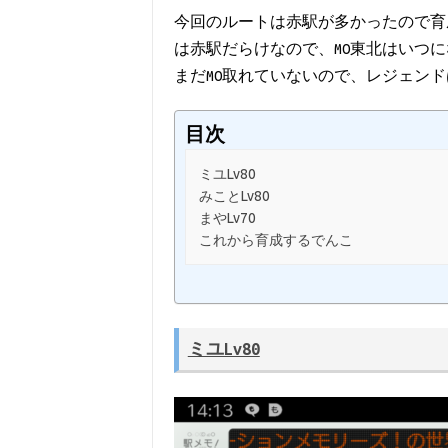
今回のルートは赤駅が多かったので育
は赤駅だらけなので、MO東北はいつ
まだMO取れていないので、レジェン
目次
ミユLv80
みことLv80
まやLv70
これから育成するでんこ
ミユLv80