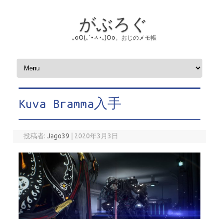
がぶろぐ
｡оО(｡´•ㅅ•｡)Оо。おじのメモ帳
コンテンツへスキップ
Kuva Bramma入手
投稿者:
Jago39
|
2020年3月3日