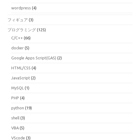
wordpress
(4)
フィギュア
(3)
プログラミング
(125)
C/C++
(66)
docker
(5)
Google Apps Script(GAS)
(2)
HTML/CSS
(4)
JavaScript
(2)
MySQL
(1)
PHP
(4)
python
(19)
shell
(3)
VBA
(5)
VScode
(3)