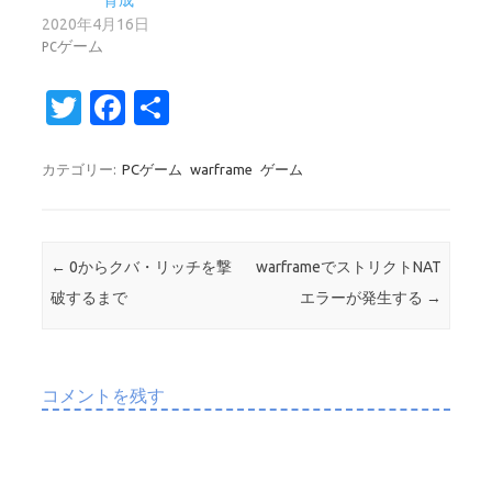
育成
2020年4月16日
PCゲーム
T
Fa
共
w
c
有
it
e
カテゴリー:
PCゲーム
warframe
ゲーム
te
b
r
o
投稿ナビゲーション
←
0からクバ・リッチを撃
warframeでストリクトNAT
o
破するまで
エラーが発生する
→
k
コメントを残す