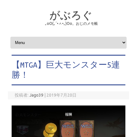
がぶろぐ
｡оО(｡´•ㅅ•｡)Оо。おじのメモ帳
コンテンツへスキップ
【MTGA】巨大モンスター5連
勝！
投稿者:
Jago39
|
2019年7月20日