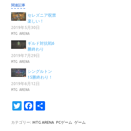
関連記事
セレズニア呪禁
楽しい！
2019年5月30日
MTG ARENA
ギルド対抗戦6
勝終わり
2019年7月29日
MTG ARENA
シングルトン
15勝終わり！
2019年6月12日
MTG ARENA
T
Fa
共
w
c
有
it
e
カテゴリー:
MTG ARENA
PCゲーム
ゲーム