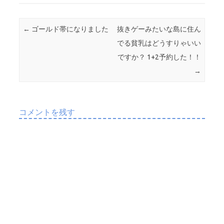
te
b
r
o
投稿ナビゲーション
←
ゴールド帯になりました
抜きゲーみたいな島に住ん
o
でる貧乳はどうすりゃいい
k
ですか？ 1+2予約した！！
→
コメントを残す