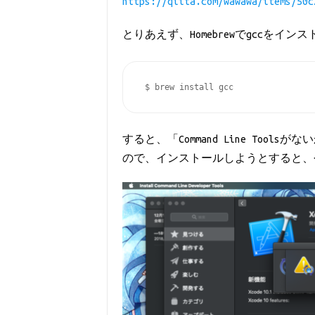
https://qiita.com/wawawa/items/50c
とりあえず、Homebrewでgccをイ
 $ brew install gcc
すると、「Command Line To
ので、インストールしようとすると、