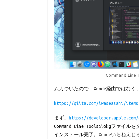
Command Li
ムカついたので、Xcode経由ではなく、直接
https://qiita.com/iwaseasahi/items
まず、
https://developer.apple.com/
Command Line Toolsのpkg
インストール完了。
Xcodeいらねえじ