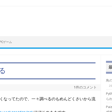
PCゲーム
れる
鳥
2
1件のコメント
Py
えなくなってたので、一々調べるのもめんどくさいから流
ら
Pa