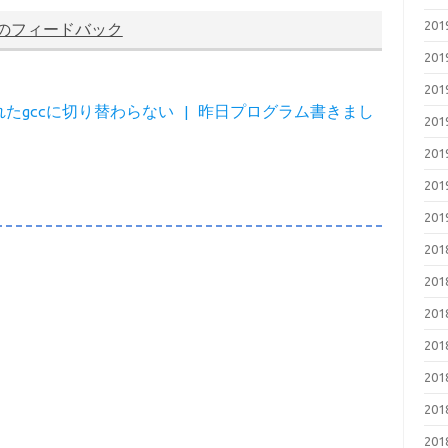
20
のフィードバック
20
20
wで入れたgccに切り替わらない | 昨日プログラム書きまし
20
20
20
20
20
20
20
20
20
20
20