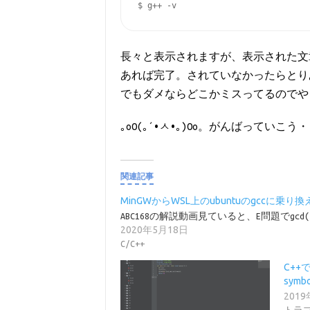
$ g++ -v
長々と表示されますが、表示された文章に、”gcc 
あれば完了。されていなかったらとり
でもダメならどこかミスってるのでや
｡оО(｡´•ㅅ•｡)Оо。がんばっていこう
関連記事
MinGWからWSL上のubuntuのgccに乗り換
ABC168の解説動画見ていると、E問題でgc
2020年5月18日
C/C++
C++
symbo
201