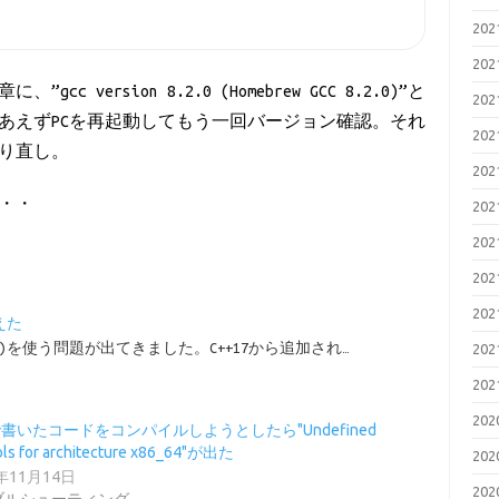
20
20
version 8.2.0 (Homebrew GCC 8.2.0)”と
20
あえずPCを再起動してもう一回バージョン確認。それ
20
り直し。
20
・・・
20
20
20
20
えた
d()を使う問題が出てきました。C++17から追加され…
20
20
20
で書いたコードをコンパイルしようとしたら"Undefined
ls for architecture x86_64"が出た
20
9年11月14日
20