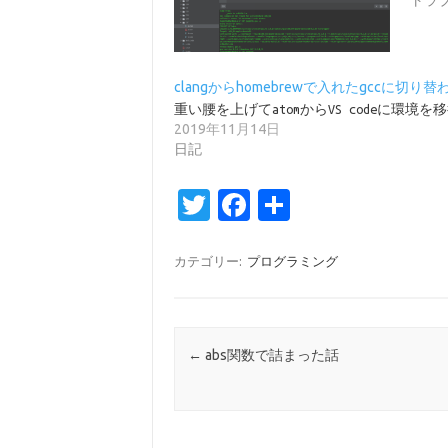
トラ
clangからhomebrewで入れたgccに切り
重い腰を上げてatomからVS codeに環境を
2019年11月14日
日記
T
Fa
共
w
c
有
it
e
カテゴリー:
プログラミング
te
b
r
o
o
投稿ナビゲーション
←
abs関数で詰まった話
k