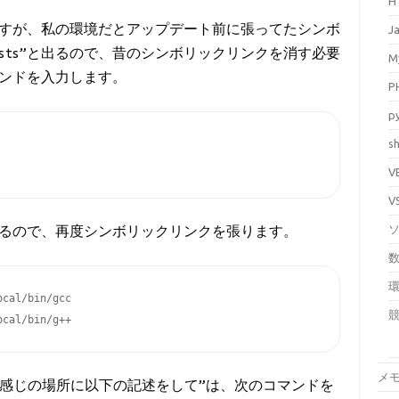
H
すが、私の環境だとアップデート前に張ってたシンボ
J
xists”と出るので、昔のシンボリックリンクを消す必要
M
ンドを入力します。
P
p
sh
V
V
るので、再度シンボリックリンクを張ります。
cal/bin/gcc

ocal/bin/g++
メ
感じの場所に以下の記述をして”は、次のコマンドを