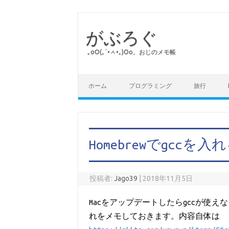
がぶろぐ
｡оО(｡´•ㅅ•｡)Оо。おじのメモ帳
コンテンツへスキップ
ホーム
プログラミング
旅行
Homebrewでgccを入
投稿者:
Jago39
|
2018年11月5日
Macをアップデートしたらgccが使
れをメモしておきます。内容自体は