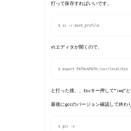
打って保存すればいいです。
$ vi ~/.bash_profile
viエディタが開くので、
$ export PATH=$PATH:/usr/local/bin
と打った後、、Escキー押して”:wq”
最後にgccのバージョン確認して終わ
$ gcc -v
