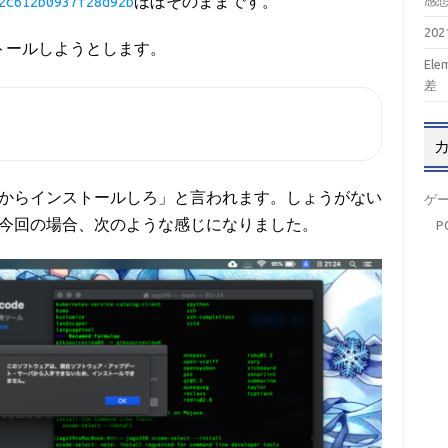
感
2c612b0937f28d92b
ほぼそのままです。
20
ンストールしようとします。
El
差
olsがないからインストールしろ」と言われます。しょうがない
ゲ
今回の場合、次のような感じになりました。
P