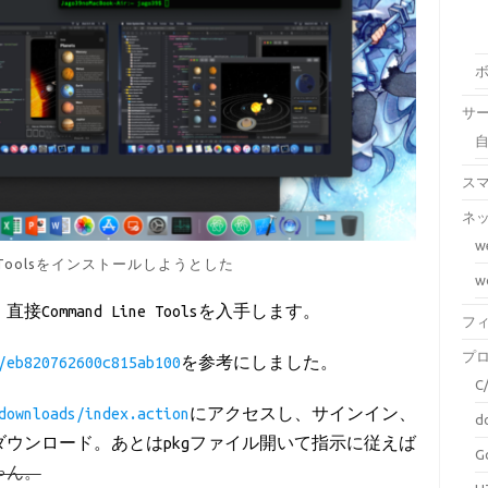
サ
ス
ネ
w
ne Toolsをインストールしようとした
w
Command Line Toolsを入手します。
フ
プ
/eb820762600c815ab100
を参考にしました。
C
downloads/index.action
にアクセスし、サインイン、
d
ファイルをダウンロード。あとはpkgファイル開いて指示に従えば
G
ゃん。