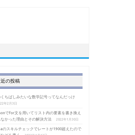
最近の投稿
のくちばしみたいな数学記号ってなんだっけ
022年2月3日
thonでfor文を用いてリスト内の要素を書き換え
れなかった理由とその解決方法
2022年1月30日
izaのスキルチェックでレートが1900超えたので