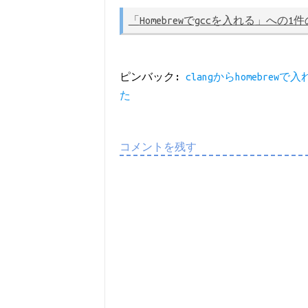
「
Homebrewでgccを入れる
」への1件
ピンバック:
clangからhomebre
た
コメントを残す