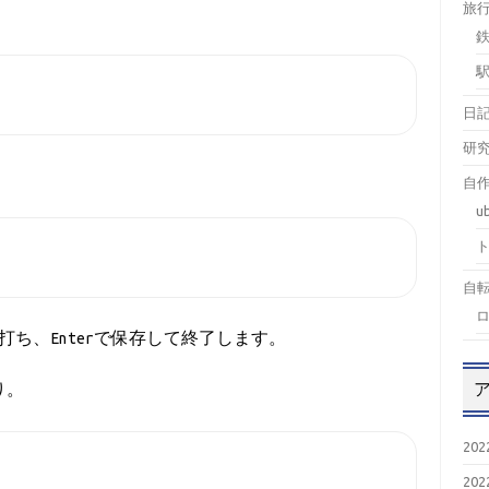
旅
日
研
自作
u
自
と打ち、Enterで保存して終了します。
り。
20
20