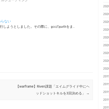
ブルシューティング
20
20
替わらない
20
移行しようとしました。その際に、gccのpathをま…
20
20
20
20
20
20
20
20
【warframe】Riven課題「エイムグライド中にヘ
20
ッドショットキルを3回決める」
→
20
20