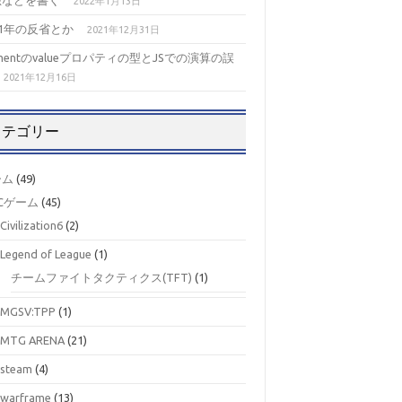
想などを書く
2022年1月13日
21年の反省とか
2021年12月31日
ementのvalueプロパティの型とJSでの演算の誤
2021年12月16日
カテゴリー
ーム
(49)
Cゲーム
(45)
Civilization6
(2)
Legend of League
(1)
チームファイトタクティクス(TFT)
(1)
MGSV:TPP
(1)
MTG ARENA
(21)
steam
(4)
warframe
(13)