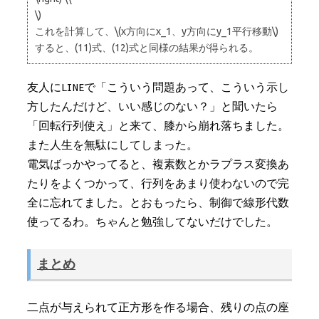
\)
これを計算して、\(x方向にx_1、y方向にy_1平行移動\)
すると、(11)式、(12)式と同様の結果が得られる。
友人にLINEで「こういう問題あって、こういう示し
方したんだけど、いい感じのない？」と聞いたら
「回転行列使え」と来て、膝から崩れ落ちました。
また人生を無駄にしてしまった。
電気ばっかやってると、複素数とかラプラス変換あ
たりをよくつかって、行列をあまり使わないので完
全に忘れてました。とおもったら、制御で線形代数
使ってるわ。ちゃんと勉強してないだけでした。
まとめ
二点が与えられて正方形を作る場合、残りの点の座