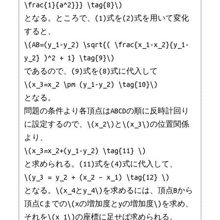
\frac{1}{a^2}}} \tag{8}\)
となる。ところで、(1)式を(2)式を用いて変化
すると、
\(AB=(y_1-y_2) \sqrt{( \frac{x_1-x_2}{y_1-
y_2} )^2 + 1} \tag{9}\)
であるので、(9)式を(8)式に代入して
\(x_3=x_2 \pm (y_1-y_2) \tag{10}\)
となる。
問題の条件より各頂点はABCDの順に反時計回り
に設定するので、\(x_2\)と\(x_3\)の位置関係
より、
\(x_3=x_2+(y_1-y_2) \tag{11} \)
と求められる。(11)式を(4)式に代入して、
\(y_3 = y_2 + (x_2 – x_1) \tag{12} \)
となる。\(x_4とy_4\)を求めるには、頂点Bから
頂点Cまでの\(xの増加度とyの増加度\)を求め、
それを\(x_1\)の座標に足せば求められる。