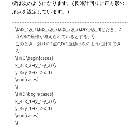
標は次のようになります。(反時計回りに正方形の
頂点を設定しています。)
\(A(x_1,y_1),B(x_2,y_2),C(x_3,y_3),D(x_4,y_4)とおき、2
点A,Bの座標が与えられているとする。\)
このとき、残りの2点C,Dの座標は次のように計算でき
る。
\(点C \begin{cases}
x_3=x_2+(y_1-y_2) \\
y_3=y_2+(x_2-x_1)
\end{cases}
\)
\(点D \begin{cases}
x_4=x_1+(y_1-y_2) \\
y_4=y_1+(x_2-x_1)
\end{cases}
\)