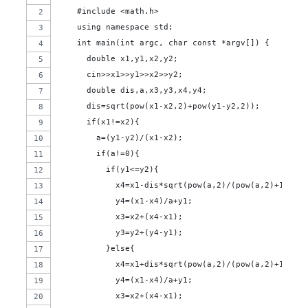
    #include <math.h>
    using namespace std;
    int main(int argc, char const *argv[]) {
      double x1,y1,x2,y2;
      cin>>x1>>y1>>x2>>y2;
      double dis,a,x3,y3,x4,y4;
      dis=sqrt(pow(x1-x2,2)+pow(y1-y2,2));
      if(x1!=x2){
        a=(y1-y2)/(x1-x2);
        if(a!=0){
          if(y1<=y2){
            x4=x1-dis*sqrt(pow(a,2)/(pow(a,2)+1));
            y4=(x1-x4)/a+y1;
            x3=x2+(x4-x1);
            y3=y2+(y4-y1);
          }else{
            x4=x1+dis*sqrt(pow(a,2)/(pow(a,2)+1));
            y4=(x1-x4)/a+y1;
            x3=x2+(x4-x1);