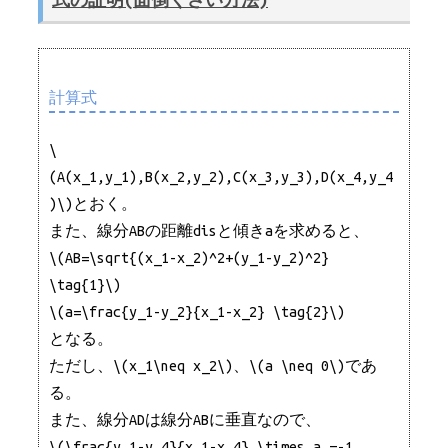
式の証明(面倒くさい方法)
計算式
\
(A(x_1,y_1),B(x_2,y_2),C(x_3,y_3),D(x_4,y_4
)\)とおく。
また、線分ABの距離disと傾きaを求めると、
\(AB=\sqrt{(x_1-x_2)^2+(y_1-y_2)^2}
\tag{1}\)
\(a=\frac{y_1-y_2}{x_1-x_2} \tag{2}\)
となる。
ただし、\(x_1\neq x_2\)、\(a \neq 0\)であ
る。
また、線分ADは線分ABに垂直なので、
\(\frac{y_1-y_4}{x_1-x_4} \times a =-1