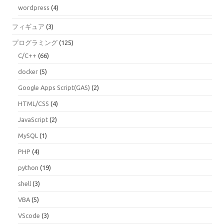
wordpress
(4)
フィギュア
(3)
プログラミング
(125)
C/C++
(66)
docker
(5)
Google Apps Script(GAS)
(2)
HTML/CSS
(4)
JavaScript
(2)
MySQL
(1)
PHP
(4)
python
(19)
shell
(3)
VBA
(5)
VScode
(3)