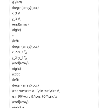
\( \left(
\begin{array}{ccc}
x_3 \\
y_3 \\
\end{array}
\right)
=
\left(
\begin{array}{ccc}
x_2-x_1 \\
y_2-y_1 \\
\end{array}
\right)
\cdot
\left(
\begin{array}{ccc}
\cos 90^\circ & – \sin 90^\circ \\
\sin 90^\circ & \cos 90^\circ \\
\end{array}
\right) \\