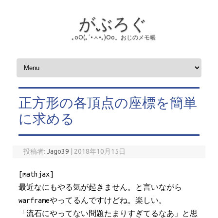
がぶろぐ
｡оО(｡´•ㅅ•｡)Оо。おじのメモ帳
コンテンツへスキップ
正方形の各頂点の座標を簡単
に求める
投稿者:
Jago39
|
2018年10月15日
[mathjax]
最近なにもやる気が起きません。と言いながら
warframeやってるんですけどね。楽しい。
「流石にやってない問題たまりすぎてるなあ」と思