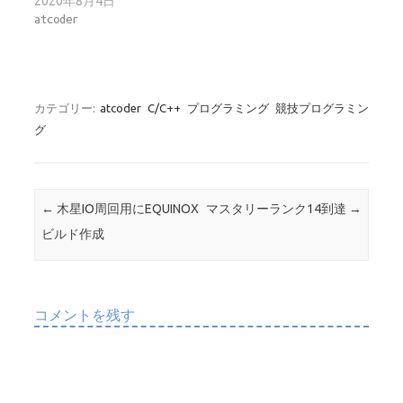
2020年8月4日
atcoder
カテゴリー:
atcoder
C/C++
プログラミング
競技プログラミン
グ
投稿ナビゲーション
←
木星IO周回用にEQUINOX
マスタリーランク14到達
→
ビルド作成
コメントを残す