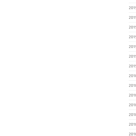
20
20
20
20
20
20
20
20
20
20
20
20
20
20