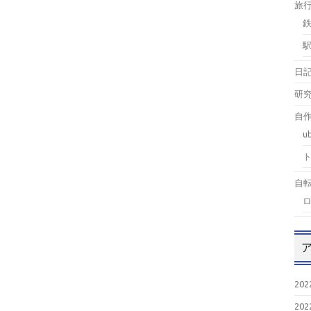
旅
日
研
自作
u
自
20
20