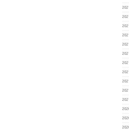
20
20
20
20
20
20
20
20
20
20
20
20
20
20