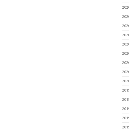
20
20
20
20
20
20
20
20
20
20
20
20
20
20