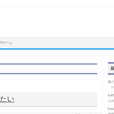
PCゲーム
鳥
2
Py
したい
ら
Pa