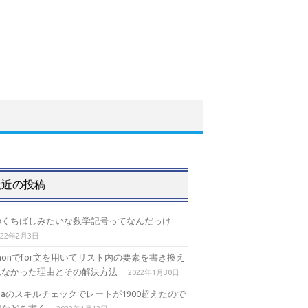
最近の投稿
のくちばしみたいな数学記号ってなんだっけ
022年2月3日
thonでfor文を用いてリスト内の要素を書き換え
れなかった理由とその解決方法
2022年1月30日
izaのスキルチェックでレートが1900超えたので