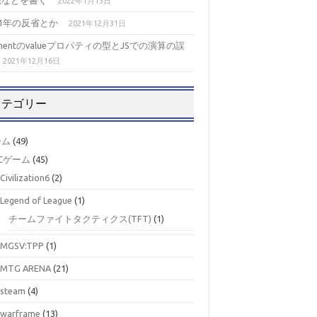
想などを書く
2022年1月13日
21年の反省とか
2021年12月31日
ementのvalueプロパティの型とJSでの演算の誤
2021年12月16日
カテゴリー
ーム
(49)
Cゲーム
(45)
Civilization6
(2)
Legend of League
(1)
チームファイトタクティクス(TFT)
(1)
MGSV:TPP
(1)
MTG ARENA
(21)
steam
(4)
warframe
(13)