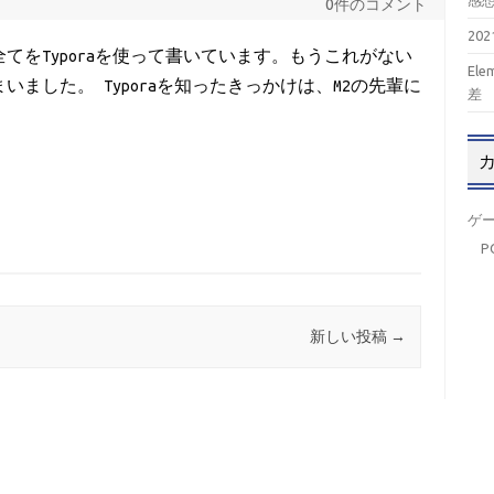
感
0件のコメント
20
ぼ全てをTyporaを使って書いています。もうこれがない
El
しまいました。 Typoraを知ったきっかけは、M2の先輩に
差
ゲ
P
新しい投稿
→