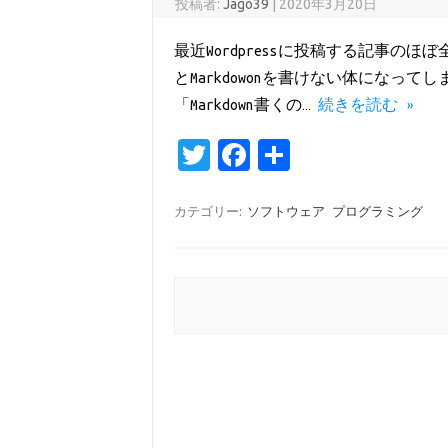
投稿者:
Jago39
|
2020年3月20日
最近Wordpressに投稿する記事のほ
とMarkdowonを書けない体になって
「Markdown書くの…
続きを読む »
T
Fa
共
w
c
有
it
e
カテゴリー:
ソフトウェア
プログラミング
te
b
r
o
o
投稿ナビゲーション
k