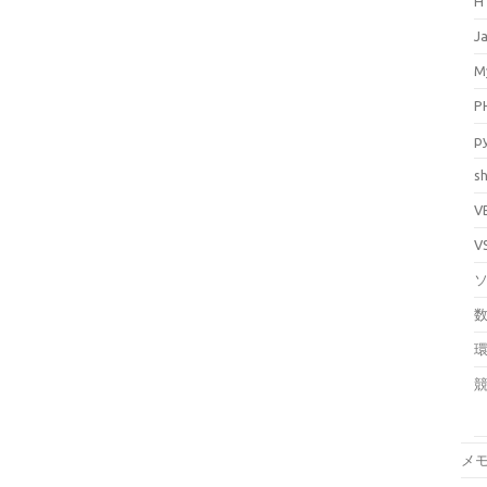
H
J
M
P
p
sh
V
V
メ