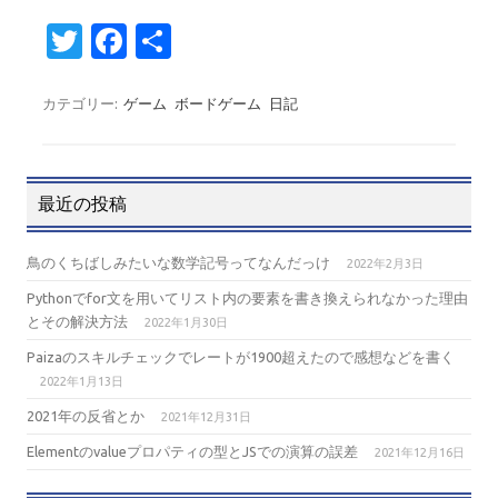
T
Fa
共
w
c
有
it
e
カテゴリー:
ゲーム
ボードゲーム
日記
te
b
r
o
最近の投稿
o
k
鳥のくちばしみたいな数学記号ってなんだっけ
2022年2月3日
Pythonでfor文を用いてリスト内の要素を書き換えられなかった理由
とその解決方法
2022年1月30日
Paizaのスキルチェックでレートが1900超えたので感想などを書く
2022年1月13日
2021年の反省とか
2021年12月31日
Elementのvalueプロパティの型とJSでの演算の誤差
2021年12月16日