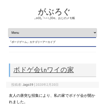
がぶろぐ
｡оО(｡´•ㅅ•｡)Оо。おじのメモ帳
コンテンツへスキップ
「
ボードゲーム
」カテゴリーアーカイブ
ボドゲ会inワイの家
投稿者:
Jago39
|
2020年2月20日
友人の唐突な招集により、私の家でボドゲ会が開か
れました。