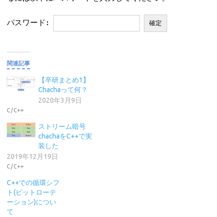
パスワード:
関連記事
【卒研まとめ1】
Chachaって何？
2020年3月9日
C/C++
ストリーム暗号
chachaをC++で実
装した
2019年12月19日
C/C++
C++での循環シフ
ト(ビットローテ
ーション)につい
て