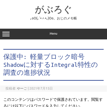
コ
ン
がぶろぐ
テ
ン
ツ
へ
｡оО(｡´•ㅅ•｡)Оо。おじのメモ帳
ス
キ
ッ
プ
Menu
保護中: 軽量ブロック暗号
Shadowに対するIntegral特性の
調査の進捗状況
投稿者:
やーご
|
2021年7月15日
このコンテンツはパスワードで保護されています。閲覧す
るには以下にパスワードを入力してください。