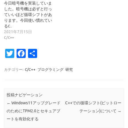
今日暗号機を実装していま
した。暗号機は必ずと行っ
ていいほど循環シフトがあ
ります。今回使い慣れてい
るC…
2021年7月15日
C/C++
T
Fa
共
w
c
有
it
e
カテゴリー:
C/C++
プログラミング
研究
te
b
r
o
投稿ナビゲーション
o
←
Windows11アップグレード
C++での循環シフト(ビットロー
k
のためにTPM2.0とセキュアブ
テーション)について
→
ートを有効化する