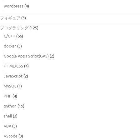
wordpress
(4)
フィギュア
(3)
プログラミング
(125)
C/C++
(66)
docker
(5)
Google Apps Script(GAS)
(2)
HTML/CSS
(4)
JavaScript
(2)
MySQL
(1)
PHP
(4)
python
(19)
shell
(3)
VBA
(5)
VScode
(3)