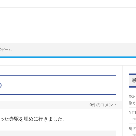
Cゲーム
め
XG
繋
0件のコメント
N
った赤駅を埋めに行きました。
2
鳥
2