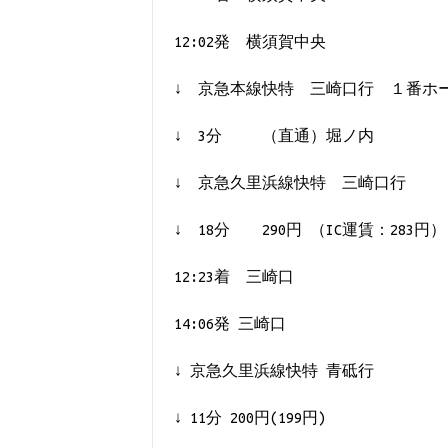
12:02発 横須賀中央
↓ 京急本線快特 三崎口行 １番ホ
↓ 3分 （直通）堀ノ内
↓ 京急久里浜線快特 三崎口行
↓ 18分 290円 （IC運賃：283円）
12:23着 三崎口
14:06発 三崎口
↓ 京急久里浜線快特 青砥行
↓ 11分 200円(199円)