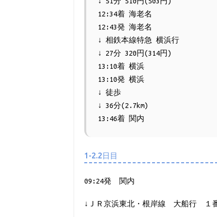
↓ 51分 510円(503円)
12:34着 海老名
12:43発 海老名
↓ 相鉄本線特急 横浜行
↓ 27分 320円(314円)
13:10着 横浜
13:10発 横浜
↓ 徒歩
↓ 36分(2.7km)
13:46着 関内
1-2.2日目
09:24発 関内
↓ＪＲ京浜東北・根岸線 大船行 １