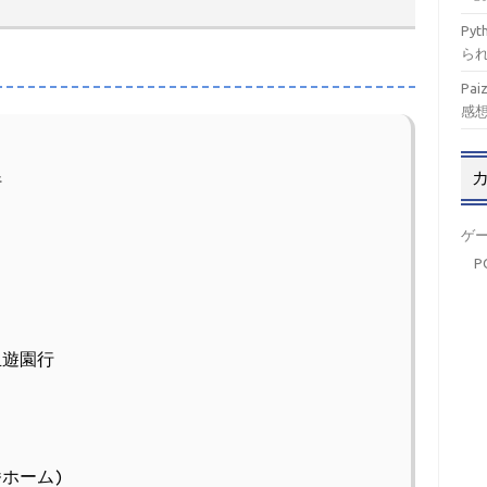
Py
ら
Pa
感
行
ゲ
P
丘遊園行
番ホーム)