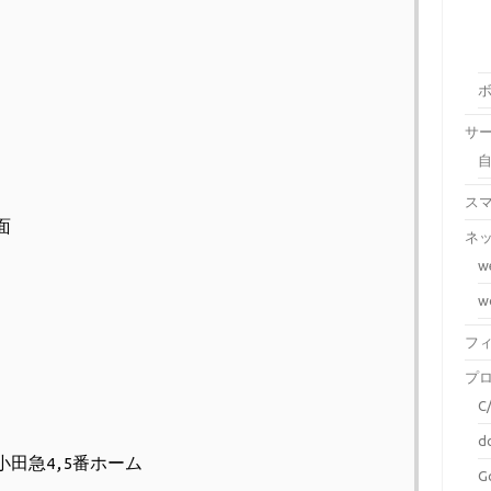
サ
ス
面
ネ
w
w
フ
プ
C
d
小田急4,5番ホーム
G