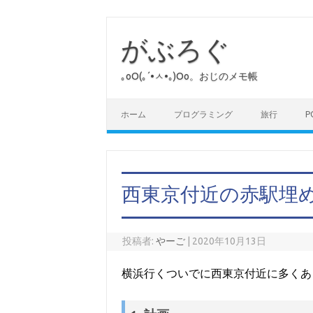
コ
ン
テ
がぶろぐ
ン
ツ
へ
｡оО(｡´•ㅅ•｡)Оо。おじのメモ帳
ス
キ
ッ
プ
ホーム
プログラミング
旅行
P
西東京付近の赤駅埋
投稿者:
やーご
|
2020年10月13日
横浜行くついでに西東京付近に多くあ