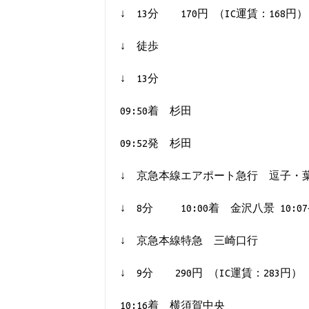
↓ 13分 170円 （IC運賃：168円）
↓ 徒歩
↓ 13分
09:50着 杉田
09:52発 杉田
↓ 京急本線エアポート急行 逗子・
↓ 8分 10:00着 金沢八景 10:
↓ 京急本線特急 三崎口行
↓ 9分 290円 （IC運賃：283円）
10:16着 横須賀中央