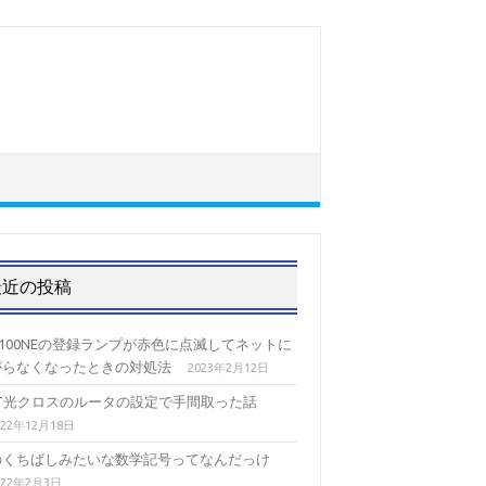
最近の投稿
-100NEの登録ランプが赤色に点滅してネットに
がらなくなったときの対処法
2023年2月12日
TT光クロスのルータの設定で手間取った話
022年12月18日
のくちばしみたいな数学記号ってなんだっけ
022年2月3日