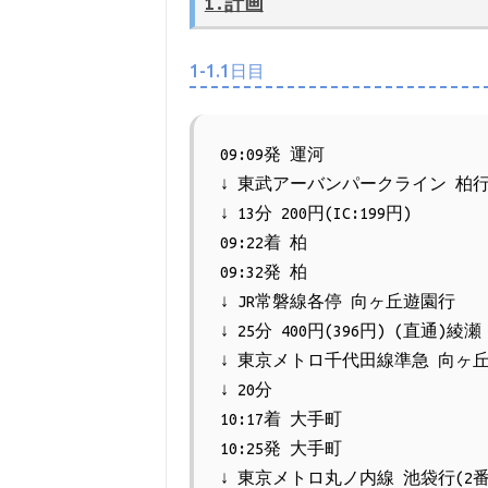
1.計画
1-1.1日目
09:09発 運河
↓ 東武アーバンパークライン 柏
↓ 13分 200円(IC:199円)
09:22着 柏
09:32発 柏
↓ JR常磐線各停 向ヶ丘遊園行
↓ 25分 400円(396円) (直通)綾瀬
↓ 東京メトロ千代田線準急 向ヶ
↓ 20分
10:17着 大手町
10:25発 大手町
↓ 東京メトロ丸ノ内線 池袋行(2