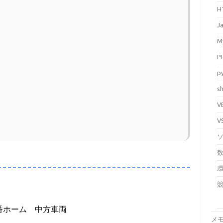
H
J
M
P
p
sh
V
V
番ホーム 中方車両
メ