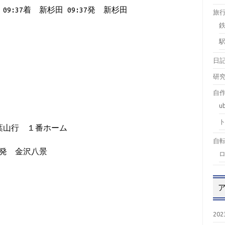
 09:37着 新杉田 09:37発 新杉田
旅
日
研
自作
u
葉山行 １番ホーム
自
07発 金沢八景
20