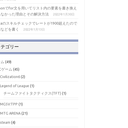
thonでfor文を用いてリスト内の要素を書き換え
れなかった理由とその解決方法
2022年1月30日
izaのスキルチェックでレートが1900超えたので
想などを書く
2022年1月13日
カテゴリー
ーム
(49)
Cゲーム
(45)
Civilization6
(2)
Legend of League
(1)
チームファイトタクティクス(TFT)
(1)
MGSV:TPP
(1)
MTG ARENA
(21)
steam
(4)