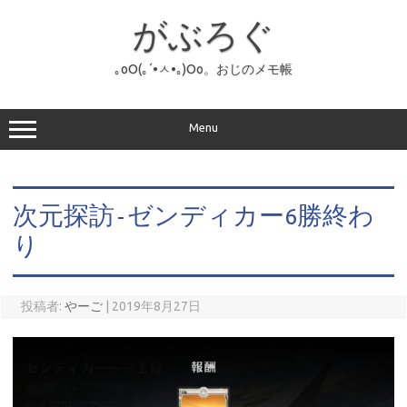
コ
ン
がぶろぐ
テ
ン
ツ
へ
｡оО(｡´•ㅅ•｡)Оо。おじのメモ帳
ス
キ
ッ
プ
Menu
次元探訪-ゼンディカー6勝終わ
り
投稿者:
やーご
|
2019年8月27日