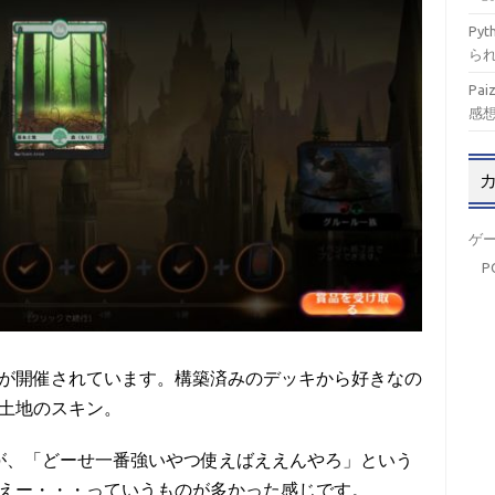
Py
ら
Pa
感
ゲ
P
抗戦が開催されています。構築済みのデッキから好きなの
土地のスキン。
が、「どーせ一番強いやつ使えばええんやろ」という
えー・・・っていうものが多かった感じです。