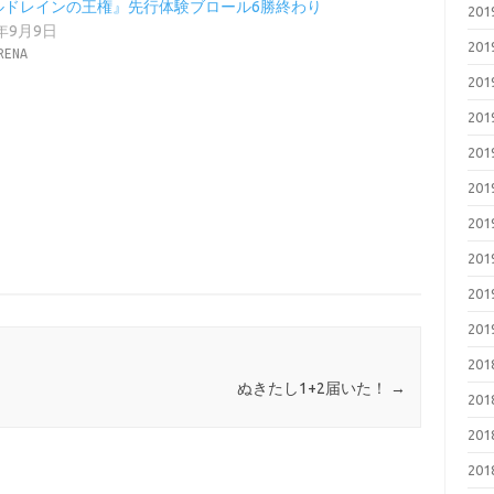
ルドレインの王権』先行体験ブロール6勝終わり
20
9年9月9日
20
RENA
20
20
20
20
20
20
20
20
20
ぬきたし1+2届いた！
→
20
20
20