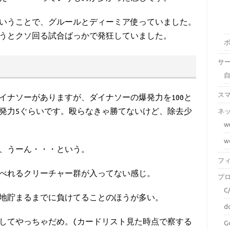
いうことで、グルールとディーミア使っていました。
うとクソ回る試合ばっかで発狂していました。
サ
ス
イナソーがありますが、ダイナソーの爆発力を100と
ネ
発力5ぐらいです。殴らなきゃ勝てないけど、除去少
w
w
も、うーん・・・という。
フ
べれるクリーチャー群が入ってない感じ。
プ
C
地貯まるまでに負けてることのほうが多い。
d
してやっちゃだめ。(カードリスト見た時点で察する
G