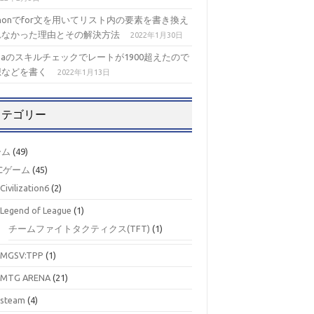
thonでfor文を用いてリスト内の要素を書き換え
れなかった理由とその解決方法
2022年1月30日
izaのスキルチェックでレートが1900超えたので
想などを書く
2022年1月13日
カテゴリー
ーム
(49)
Cゲーム
(45)
Civilization6
(2)
Legend of League
(1)
チームファイトタクティクス(TFT)
(1)
MGSV:TPP
(1)
MTG ARENA
(21)
steam
(4)