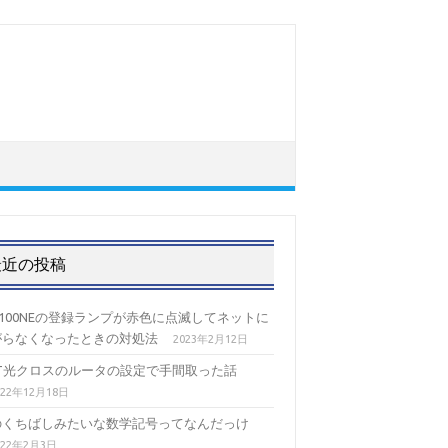
最近の投稿
-100NEの登録ランプが赤色に点滅してネットに
がらなくなったときの対処法
2023年2月12日
TT光クロスのルータの設定で手間取った話
022年12月18日
のくちばしみたいな数学記号ってなんだっけ
022年2月3日