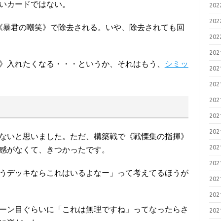
いカードではない。
20
20
《暴君の嘲笑》で除去される。いや、除去されても回
20
20
》入れたくなる・・・というか、それはもう、
シミッ
20
20
20
20
20
ないと思いました。ただ、構築戦で《戦慄集の指揮》
20
爽快感がなくて、きつかったです。
20
うデッキならこれはいるよなー」って考えてるほうが
20
20
ターン目ぐらいに「これは無理ですね」ってなったらさ
20