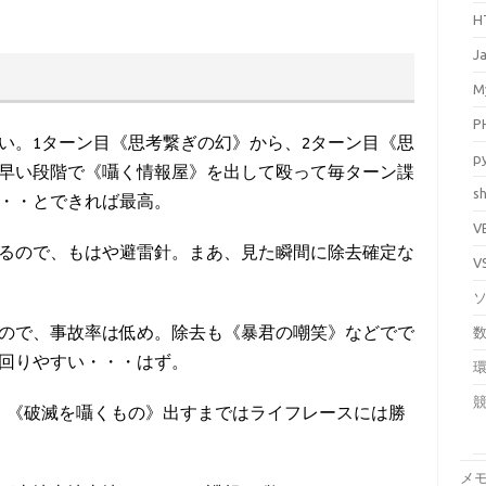
H
J
M
P
い。1ターン目《思考繋ぎの幻》から、2ターン目《思
p
早い段階で《囁く情報屋》を出して殴って毎ターン諜
sh
・・とできれば最高。
V
るので、もはや避雷針。まあ、見た瞬間に除去確定な
V
ので、事故率は低め。除去も《暴君の嘲笑》などでで
回りやすい・・・はず。
で、《破滅を囁くもの》出すまではライフレースには勝
メ