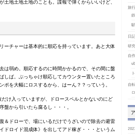
プが土地土地土地のことも。諜報で弾くからいいけど、
旅
日
研
リーチャーは基本的に順応を持っています。あと大体
自作
u
去は弱め。順応するのに時間かかるので、その間に盤
ばしば。ぶっちゃけ順応してカウンター置いたところ
自
ンポを大幅にロスするから、はーん？？っていう。
枚だけ入っていますが、ドロースペルとかないのにど
序盤から引いたら腐るし・・・。
復＆ドローで、場にいるだけでうざいので除去の避雷
20
ハイドロイド混成体》を出してアド稼ぎ・・・というム