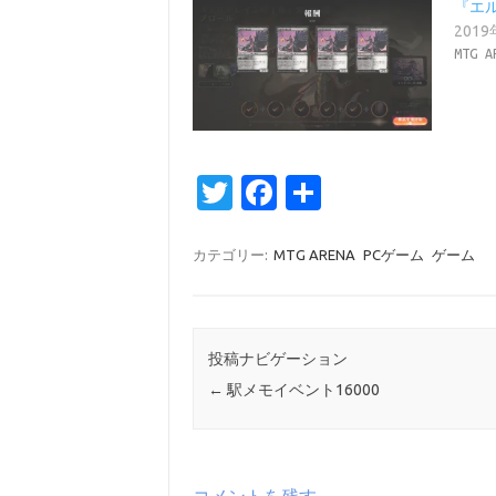
『エ
201
MTG A
T
Fa
共
w
c
有
it
e
カテゴリー:
MTG ARENA
PCゲーム
ゲーム
te
b
r
o
o
投稿ナビゲーション
←
駅メモイベント16000
k
コメントを残す