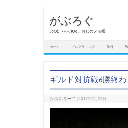
コ
ン
テ
がぶろぐ
ン
ツ
へ
｡оО(｡´•ㅅ•｡)Оо。おじのメモ帳
ス
キ
ッ
プ
ホーム
プログラミング
旅行
P
ギルド対抗戦6勝終わ
投稿者:
やーご
|
2019年7月29日