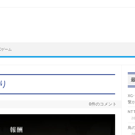
Cゲーム
り
XG
繋
0件のコメント
N
2
鳥
2