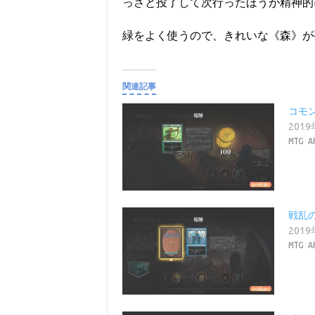
っさと投了して次行ったほうが精神的
緑をよく使うので、きれいな《森》が
関連記事
コモ
201
MTG A
戦乱
201
MTG A