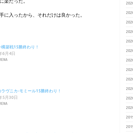
に楽だった。
20
20
手に入ったから、それだけは良かった。
20
20
20
ン構築戦15勝終わり！
20
9年6月4日
RENA
20
20
20
20
のラヴニカ-モミール15勝終わり！
9年5月30日
20
RENA
20
20
20