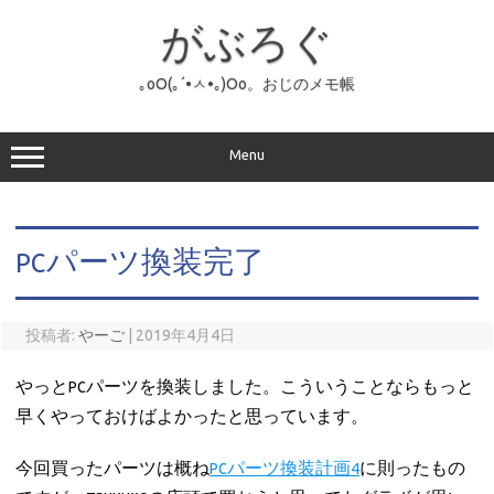
コ
ン
がぶろぐ
テ
ン
ツ
へ
｡оО(｡´•ㅅ•｡)Оо。おじのメモ帳
ス
キ
ッ
プ
Menu
PCパーツ換装完了
投稿者:
やーご
|
2019年4月4日
やっとPCパーツを換装しました。こういうことならもっと
早くやっておけばよかったと思っています。
今回買ったパーツは概ね
PCパーツ換装計画4
に則ったもの