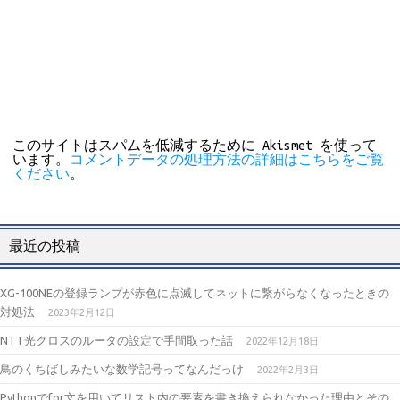
このサイトはスパムを低減するために Akismet を使って
います。
コメントデータの処理方法の詳細はこちらをご覧
ください
。
最近の投稿
XG-100NEの登録ランプが赤色に点滅してネットに繋がらなくなったときの
対処法
2023年2月12日
NTT光クロスのルータの設定で手間取った話
2022年12月18日
鳥のくちばしみたいな数学記号ってなんだっけ
2022年2月3日
Pythonでfor文を用いてリスト内の要素を書き換えられなかった理由とその