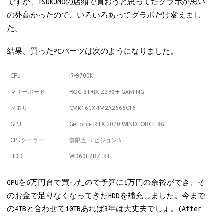
ですが、TSUKUMOの店頭で買おうと思ってたグラボが思い
の外高かったので、いろいろあってグラボだけ変えまし
た。
結果、買ったPCパーツは次のようになりました。
CPU
i7-9700K
マザーボード
ROG STRIX Z390-F GAMING
メモリ
CMK16GX4M2A2666C16
GPU
GeForce RTX 2070 WINDFORCE 8G
CPUクーラー
無限五 リビジョンB
HDD
WD60EZRZ-RT
GPUを6万円台で買ったので予算に1万円の余裕ができ、そ
のお金で足りなくなってきたHDDを補充しました。今まで
の4TBと合わせて10TBあれば3年は大丈夫でしょ。(After