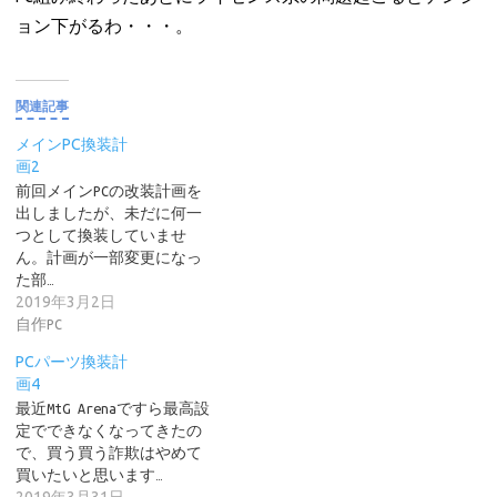
ョン下がるわ・・・。
関連記事
メインPC換装計
画2
前回メインPCの改装計画を
出しましたが、未だに何一
つとして換装していませ
ん。計画が一部変更になっ
た部…
2019年3月2日
自作PC
PCパーツ換装計
画4
最近MtG Arenaですら最高設
定でできなくなってきたの
で、買う買う詐欺はやめて
買いたいと思います…
2019年3月31日