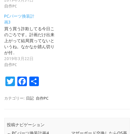
自作PC
PCパーツ換装計
画3
買う買う詐欺してる今日こ
のごろです。計画だけ出来
上がって結局買ってないと
いうね。なかなか踏ん切り
が付…
2019年3月22日
自作PC
T
Fa
共
w
c
有
it
e
カテゴリー:
日記
自作PC
te
b
r
o
投稿ナビゲーション
o
←
PCパーツ換装計画4
マザーボード交換したらOS再