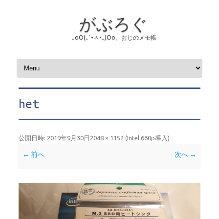
がぶろぐ
｡оО(｡´•ㅅ•｡)Оо。おじのメモ帳
コンテンツへスキップ
het
公開日時:
2019年9月30日
2048 × 1152
(
Intel 660p導入
)
← 前へ
次へ →