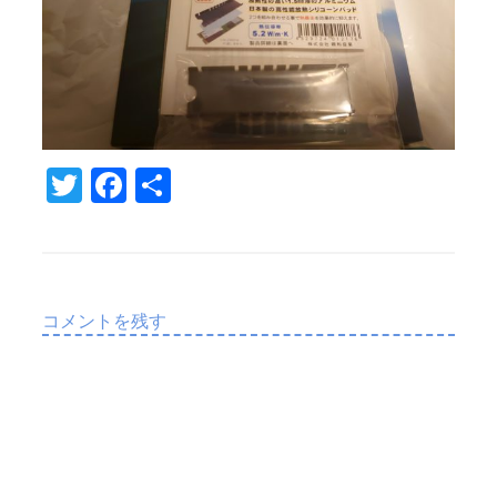
T
Fa
共
w
c
有
it
e
te
b
r
o
コメントを残す
o
k