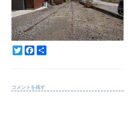
T
Fa
共
w
c
有
it
e
te
b
r
o
コメントを残す
o
k