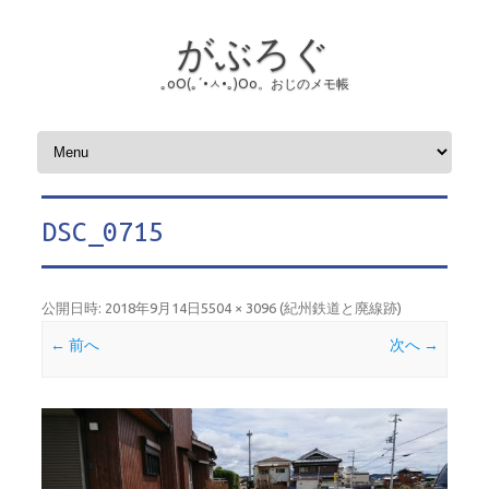
がぶろぐ
｡оО(｡´•ㅅ•｡)Оо。おじのメモ帳
コンテンツへスキップ
DSC_0715
公開日時:
2018年9月14日
5504 × 3096
(
紀州鉄道と廃線跡
)
← 前へ
次へ →