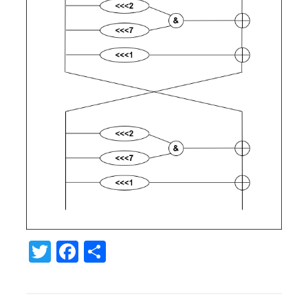
T
Fa
共
w
c
有
it
e