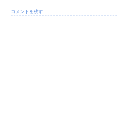
te
b
r
o
コメントを残す
o
k