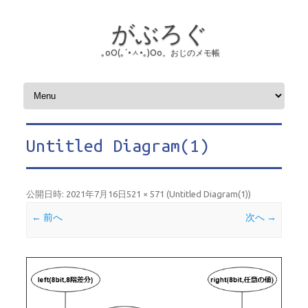
がぶろぐ
｡оО(｡´•ㅅ•｡)Оо。おじのメモ帳
コンテンツへスキップ
Untitled Diagram(1)
公開日時:
2021年7月16日
521 × 571
(
Untitled Diagram(1)
)
← 前へ
次へ →