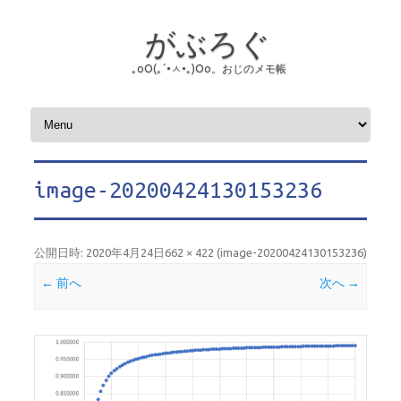
がぶろぐ
｡оО(｡´•ㅅ•｡)Оо。おじのメモ帳
コンテンツへスキップ
image-20200424130153236
公開日時:
2020年4月24日
662 × 422
(
image-20200424130153236
)
← 前へ
次へ →