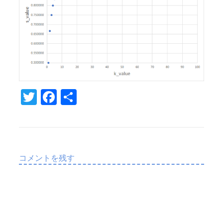
T
Fa
共
w
c
有
it
e
te
b
r
o
コメントを残す
o
k