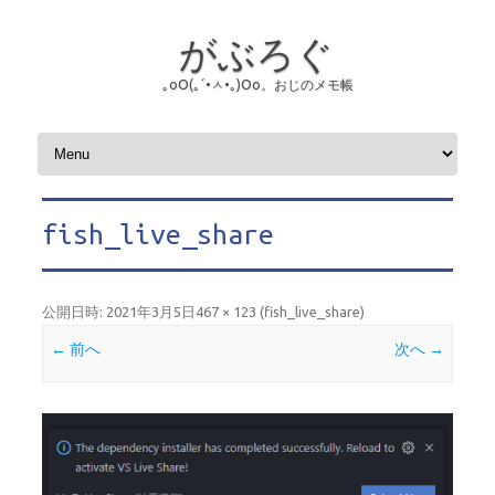
がぶろぐ
｡оО(｡´•ㅅ•｡)Оо。おじのメモ帳
コンテンツへスキップ
fish_live_share
公開日時:
2021年3月5日
467 × 123
(
fish_live_share
)
← 前へ
次へ →