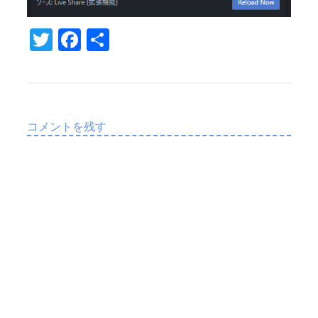
T
Fa
共
w
c
有
it
e
te
b
r
o
コメントを残す
o
k