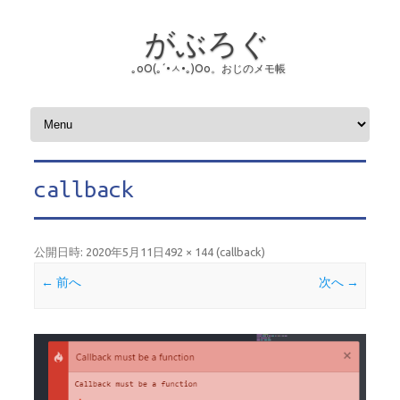
がぶろぐ
｡оО(｡´•ㅅ•｡)Оо。おじのメモ帳
コンテンツへスキップ
callback
公開日時:
2020年5月11日
492 × 144
(
callback
)
← 前へ
次へ →