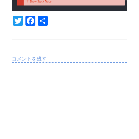
T
Fa
共
w
c
有
it
e
te
b
r
o
コメントを残す
o
k