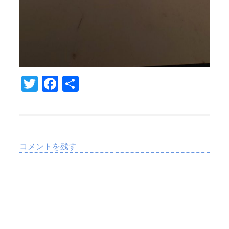
T
Fa
共
w
c
有
it
e
te
b
r
o
コメントを残す
o
k