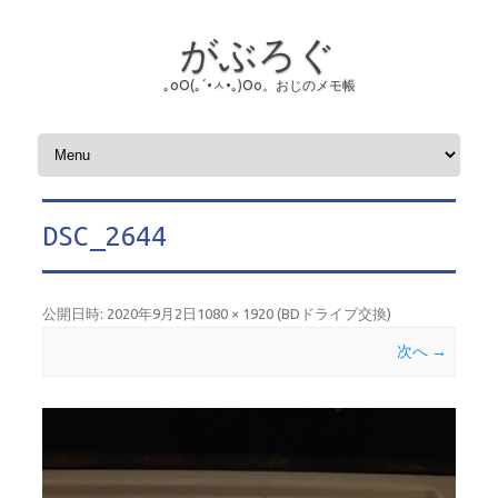
がぶろぐ
｡оО(｡´•ㅅ•｡)Оо。おじのメモ帳
コンテンツへスキップ
DSC_2644
公開日時:
2020年9月2日
1080 × 1920
(
BDドライブ交換
)
次へ →