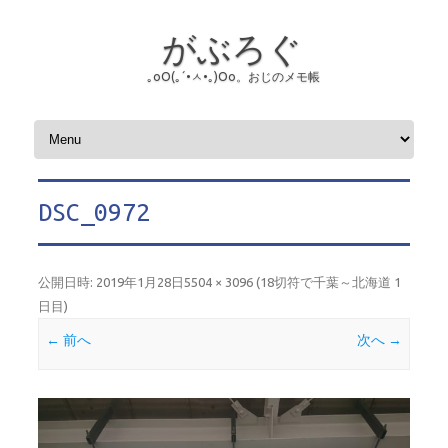
がぶろぐ
｡оО(｡´•ㅅ•｡)Оо。おじのメモ帳
コンテンツへスキップ
DSC_0972
公開日時:
2019年1月28日
5504 × 3096
(
18切符で千葉～北海道 1
日目
)
← 前へ
次へ →