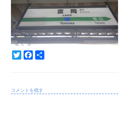
T
Fa
共
w
c
有
it
e
te
b
r
o
コメントを残す
o
k