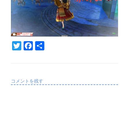
T
Fa
共
w
c
有
it
e
te
b
r
o
コメントを残す
o
k