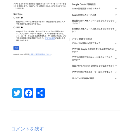
T
Fa
共
w
c
有
it
e
te
b
r
o
コメントを残す